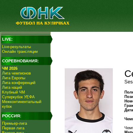
LIVE:
Live-результаты
Онлайн трансляции
СОРЕВНОВАНИЯ:
ЧМ 2026
С
Лига чемпионов
Лига Европы
Ses
Лига конференций
Лига наций
Клубный ЧМ
Пол
Поз
Суперкубок УЕФА
Ном
Межконтинентальный
Гра
кубок
Дат
РОССИЯ:
Чем
Премьер-лига
Чемп
Первая лига
Мат
Вторая лига