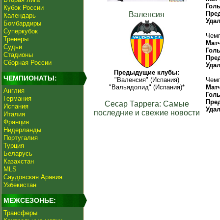
Гол
Кубок России
Пре
Валенсия
Календарь
Уда
Бомбардиры
Суперкубок
Чемп
Тренеры
Мат
Судьи
Гол
Стадионы
Пре
Сборная России
Уда
Предыдущие клубы:
ЧЕМПИОНАТЫ:
"Валенсия" (Испания)
Чемп
"Вальядолид" (Испания)*
Мат
Англия
Гол
Германия
Пре
Сесар Таррега: Самые
Испания
Уда
последние и свежие новости
Италия
Франция
Нидерланды
Португалия
Турция
Беларусь
Казахстан
MLS
Саудовская Аравия
Узбекистан
МЕЖСЕЗОНЬЕ:
Трансферы