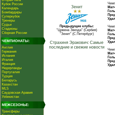
Чемп
Кубок России
Зенит
Мат
Календарь
Гол
Бомбардиры
Пре
Суперкубок
Уда
Тренеры
Судьи
Предыдущие клубы:
Чемп
Стадионы
"Црвена Звезда" (Сербия)
Мат
Сборная России
"Зенит" (С.Петербург)
Гол
Пре
ЧЕМПИОНАТЫ:
Уда
Страхиня Эракович: Самые
последние и свежие новости
Англия
Чемп
Германия
Мат
Испания
Гол
Италия
Пре
Франция
Уда
Нидерланды
Португалия
Турция
Беларусь
Казахстан
MLS
Саудовская Аравия
Узбекистан
МЕЖСЕЗОНЬЕ:
Трансферы