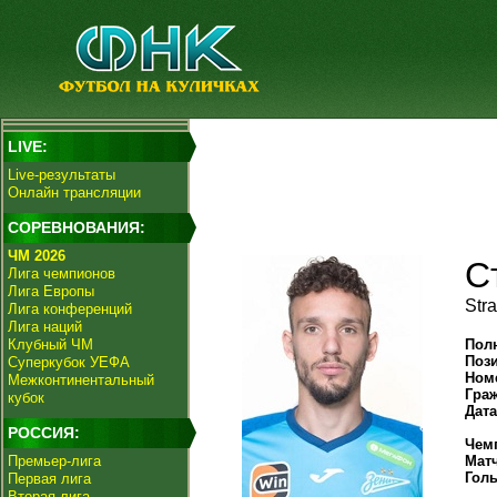
LIVE:
Live-результаты
Онлайн трансляции
СОРЕВНОВАНИЯ:
ЧМ 2026
С
Лига чемпионов
Лига Европы
Str
Лига конференций
Лига наций
Клубный ЧМ
Пол
Поз
Суперкубок УЕФА
Ном
Межконтинентальный
Гра
кубок
Дат
РОССИЯ:
Чем
Премьер-лига
Мат
Гол
Первая лига
Вторая лига