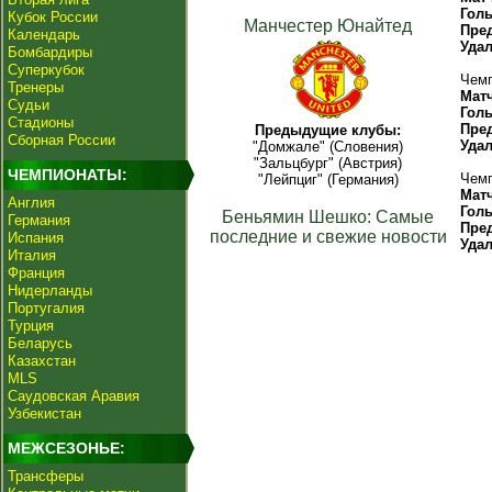
Гол
Кубок России
Манчестер Юнайтед
Пре
Календарь
Уда
Бомбардиры
Суперкубок
Чемп
Тренеры
Мат
Судьи
Гол
Стадионы
Пре
Предыдущие клубы:
Сборная России
Уда
"Домжале" (Словения)
"Зальцбург" (Австрия)
ЧЕМПИОНАТЫ:
Чемп
"Лейпциг" (Германия)
Мат
Англия
Гол
Беньямин Шешко: Самые
Германия
Пре
последние и свежие новости
Испания
Уда
Италия
Франция
Нидерланды
Португалия
Турция
Беларусь
Казахстан
MLS
Саудовская Аравия
Узбекистан
МЕЖСЕЗОНЬЕ:
Трансферы