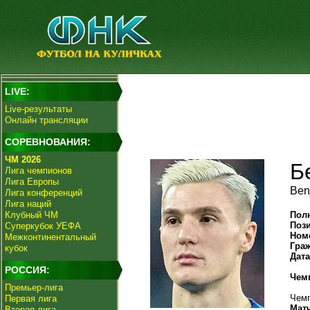
LIVE:
Live-результаты
Онлайн трансляции
СОРЕВНОВАНИЯ:
ЧМ 2026
Б
Лига чемпионов
Лига Европы
Ben
Лига конференций
Лига наций
Клубный ЧМ
Пол
Поз
Суперкубок УЕФА
Ном
Межконтинентальный
Гра
кубок
Дат
РОССИЯ:
Чем
Премьер-лига
Чемп
Первая лига
Мат
Вторая лига