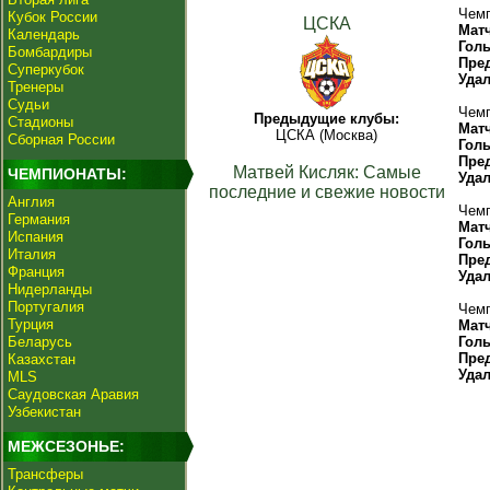
Чемп
Кубок России
ЦСКА
Мат
Календарь
Гол
Бомбардиры
Пре
Суперкубок
Уда
Тренеры
Судьи
Чемп
Предыдущие клубы:
Стадионы
Мат
ЦСКА (Москва)
Сборная России
Гол
Пре
Матвей Кисляк: Самые
ЧЕМПИОНАТЫ:
Уда
последние и свежие новости
Англия
Чемп
Германия
Мат
Испания
Гол
Италия
Пре
Франция
Уда
Нидерланды
Португалия
Чемп
Турция
Мат
Беларусь
Гол
Пре
Казахстан
Уда
MLS
Саудовская Аравия
Узбекистан
МЕЖСЕЗОНЬЕ:
Трансферы