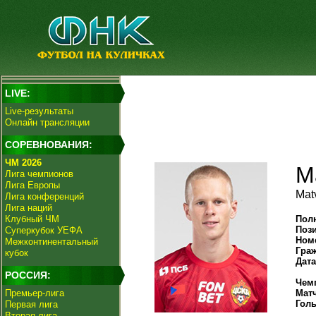
LIVE:
Live-результаты
Онлайн трансляции
СОРЕВНОВАНИЯ:
ЧМ 2026
М
Лига чемпионов
Лига Европы
Matv
Лига конференций
Лига наций
Клубный ЧМ
Пол
Поз
Суперкубок УЕФА
Ном
Межконтинентальный
Гра
кубок
Дат
РОССИЯ:
Чем
Премьер-лига
Мат
Гол
Первая лига
Вторая лига