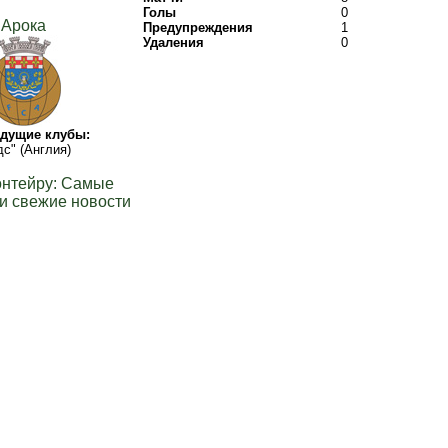
Голы
0
Арока
Предупреждения
1
Удаления
0
дущие клубы:
дс" (Англия)
онтейру: Самые
и свежие новости