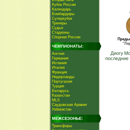
Кубок России
Календарь
Бомбардиры
Суперкубок
Тренеры
Судьи
Стадионы
Сборная России
Преды
"Ли
ЧЕМПИОНАТЫ:
Диогу М
Англия
Германия
последние 
Испания
Италия
Франция
Нидерланды
Португалия
Турция
Беларусь
Казахстан
MLS
Саудовская Аравия
Узбекистан
МЕЖСЕЗОНЬЕ:
Трансферы