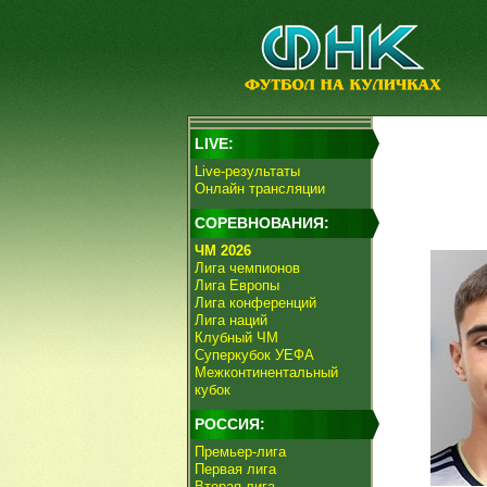
LIVE:
Live-результаты
Онлайн трансляции
СОРЕВНОВАНИЯ:
ЧМ 2026
Лига чемпионов
Лига Европы
Лига конференций
Лига наций
Клубный ЧМ
Суперкубок УЕФА
Межконтинентальный
кубок
РОССИЯ:
Премьер-лига
Первая лига
Вторая лига