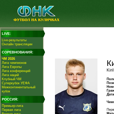
LIVE:
Live-результаты
Онлайн трансляции
СОРЕВНОВАНИЯ:
ЧМ 2026
К
Лига чемпионов
Лига Европы
Kiri
Лига конференций
Лига наций
Клубный ЧМ
Пол
Поз
Суперкубок УЕФА
Ном
Межконтинентальный
Гра
кубок
Дат
РОССИЯ:
Чем
Премьер-лига
Перв
Первая лига
Мат
Вторая лига