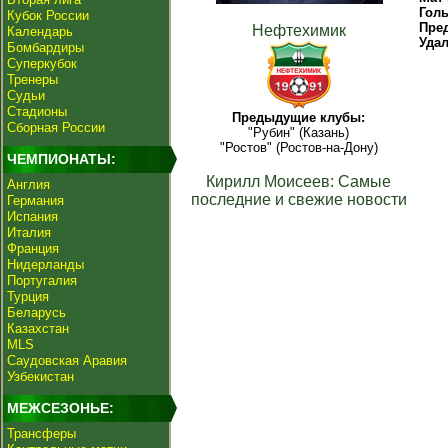
Гол
Кубок России
Пре
Нефтехимик
Календарь
Уда
Бомбардиры
Суперкубок
Тренеры
Судьи
Стадионы
Предыдущие клубы:
Сборная России
"Рубин" (Казань)
"Ростов" (Ростов-на-Дону)
ЧЕМПИОНАТЫ:
Кирилл Моисеев: Самые
Англия
последние и свежие новости
Германия
Испания
Италия
Франция
Нидерланды
Португалия
Турция
Беларусь
Казахстан
MLS
Саудовская Аравия
Узбекистан
МЕЖСЕЗОНЬЕ:
Трансферы