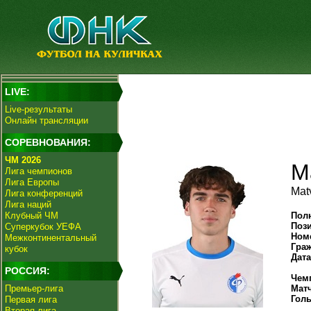
LIVE:
Live-результаты
Онлайн трансляции
СОРЕВНОВАНИЯ:
ЧМ 2026
М
Лига чемпионов
Лига Европы
Mat
Лига конференций
Лига наций
Клубный ЧМ
Пол
Поз
Суперкубок УЕФА
Ном
Межконтинентальный
Гра
кубок
Дат
РОССИЯ:
Чем
Премьер-лига
Мат
Гол
Первая лига
Вторая лига