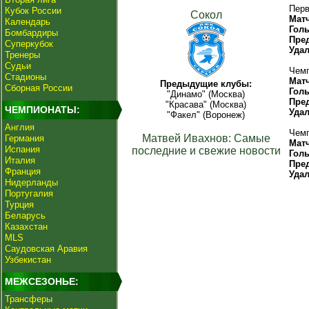
Перв
Кубок России
Сокол
Мат
Календарь
Гол
Бомбардиры
Пре
Суперкубок
Уда
Тренеры
Судьи
Чемп
Стадионы
Мат
Предыдущие клубы:
Сборная России
Гол
"Динамо" (Москва)
Пре
"Красава" (Москва)
ЧЕМПИОНАТЫ:
Уда
"Факел" (Воронеж)
Англия
Чемп
Матвей Ивахнов: Самые
Германия
Мат
Испания
последние и свежие новости
Гол
Италия
Пре
Франция
Уда
Нидерланды
Португалия
Турция
Беларусь
Казахстан
MLS
Саудовская Аравия
Узбекистан
МЕЖСЕЗОНЬЕ:
Трансферы