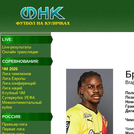
LIVE:
Live-результаты
Онлайн трансляции
СОРЕВНОВАНИЯ:
ЧМ 2026
Б
Лига чемпионов
Лига Европы
Bra
Лига конференций
Лига наций
Клубный ЧМ
Пол
Поз
Суперкубок УЕФА
Ном
Межконтинентальный
Гра
кубок
Дат
РОССИЯ:
Чем
Премьер-лига
Чемп
Первая лига
Мат
Вторая лига