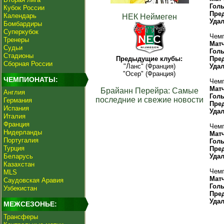
Гол
Кубок России
Пре
Календарь
НЕК Неймеген
Уда
Бомбардиры
Суперкубок
Чемп
Тренеры
Мат
Судьи
Гол
Стадионы
Предыдущие клубы:
Пре
Сборная России
"Ланс" (Франция)
Уда
"Осер" (Франция)
ЧЕМПИОНАТЫ:
Чемп
Мат
Брайанн Перейра: Самые
Англия
Гол
последние и свежие новости
Германия
Пре
Испания
Уда
Италия
Франция
Чемп
Нидерланды
Мат
Португалия
Гол
Турция
Пре
Беларусь
Уда
Казахстан
Чемп
MLS
Мат
Саудовская Аравия
Гол
Узбекистан
Пре
Уда
МЕЖСЕЗОНЬЕ:
Трансферы