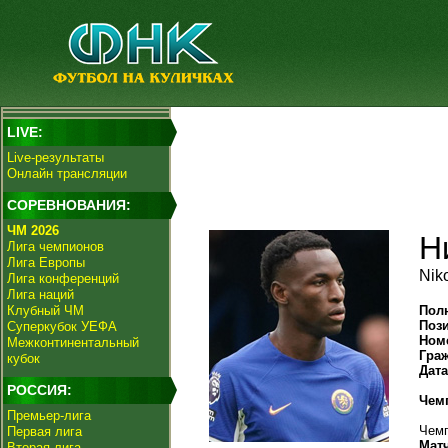
LIVE:
Live-результаты
Онлайн трансляции
СОРЕВНОВАНИЯ:
ЧМ 2026
Н
Лига чемпионов
Лига Европы
Nik
Лига конференций
Лига наций
Клубный ЧМ
Пол
Поз
Суперкубок УЕФА
Ном
Межконтинентальный
Гра
кубок
Дат
РОССИЯ:
Чем
Премьер-лига
Чемп
Первая лига
Мат
Вторая лига