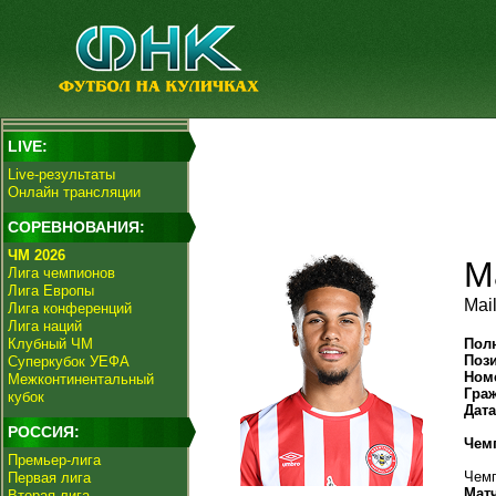
LIVE:
Live-результаты
Онлайн трансляции
СОРЕВНОВАНИЯ:
ЧМ 2026
М
Лига чемпионов
Лига Европы
Mail
Лига конференций
Лига наций
Клубный ЧМ
Пол
Поз
Суперкубок УЕФА
Ном
Межконтинентальный
Гра
кубок
Дат
РОССИЯ:
Чем
Премьер-лига
Чемп
Первая лига
Мат
Вторая лига