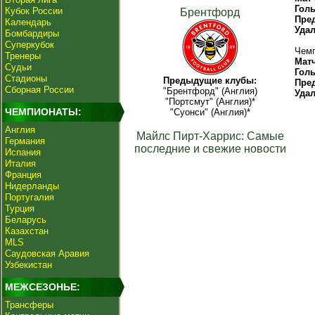
Гол
Кубок России
Брентфорд
Пре
Календарь
Уда
Бомбардиры
Суперкубок
Чемп
Тренеры
Мат
Судьи
Гол
Стадионы
Предыдущие клубы:
Пре
Сборная России
"Брентфорд" (Англия)
Уда
"Портсмут" (Англия)*
ЧЕМПИОНАТЫ:
"Суонси" (Англия)*
Англия
Майлс Пирт-Харрис: Самые
Германия
последние и свежие новости
Испания
Италия
Франция
Нидерланды
Португалия
Турция
Беларусь
Казахстан
MLS
Саудовская Аравия
Узбекистан
МЕЖСЕЗОНЬЕ:
Трансферы