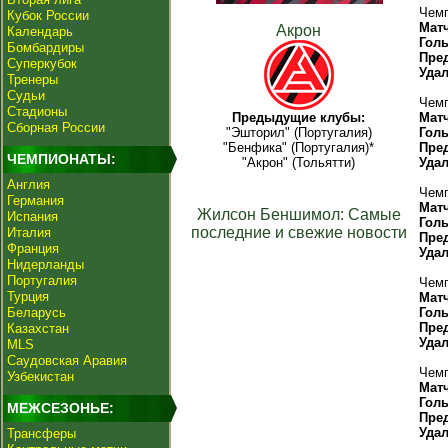
Чемп
Кубок России
Мат
Акрон
Календарь
Гол
Бомбардиры
Пре
Суперкубок
Уда
Тренеры
Судьи
Чемп
Стадионы
Предыдущие клубы:
Мат
Сборная России
"Эшторил" (Португалия)
Гол
"Бенфика" (Португалия)*
Пре
ЧЕМПИОНАТЫ:
"Акрон" (Тольятти)
Уда
Англия
Чемп
Германия
Мат
Жилсон Беншимол: Самые
Испания
Гол
последние и свежие новости
Италия
Пре
Франция
Уда
Нидерланды
Португалия
Чемп
Турция
Мат
Беларусь
Гол
Пре
Казахстан
Уда
MLS
Саудовская Аравия
Чемп
Узбекистан
Мат
Гол
МЕЖСЕЗОНЬЕ:
Пре
Уда
Трансферы