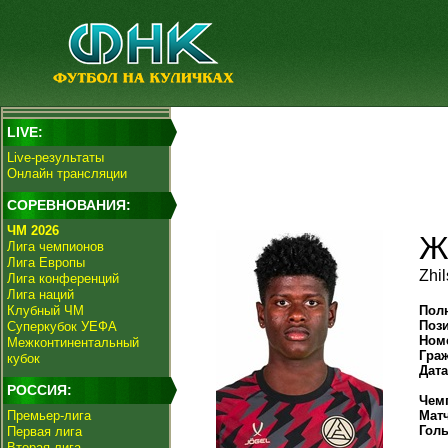
LIVE:
Live-результаты
Онлайн трансляции
СОРЕВНОВАНИЯ:
ЧМ 2026
Ж
Лига чемпионов
Лига Европы
Zhi
Лига конференций
Лига наций
Клубный ЧМ
Пол
Поз
Суперкубок УЕФА
Ном
Межконтинентальный
Гра
кубок
Дат
РОССИЯ:
Чем
Премьер-лига
Мат
Гол
Первая лига
Вторая лига