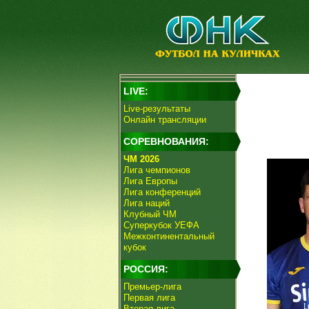
LIVE:
Live-результаты
Онлайн трансляции
СОРЕВНОВАНИЯ:
ЧМ 2026
Лига чемпионов
Лига Европы
Лига конференций
Лига наций
Клубный ЧМ
Суперкубок УЕФА
Межконтинентальный
кубок
РОССИЯ:
Премьер-лига
Первая лига
Вторая лига