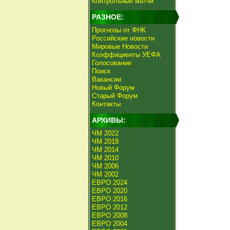
Контрольные матчи
РАЗНОЕ:
Прогнозы от ФНК
Российские новости
Мировые Новости
Коэффициенты УЕФА
Голосование
Поиск
Вакансии
Новый Форум
Старый Форум
Контакты
АРХИВЫ:
ЧМ 2022
ЧМ 2018
ЧМ 2014
ЧМ 2010
ЧМ 2006
ЧМ 2002
ЕВРО 2024
ЕВРО 2020
ЕВРО 2016
ЕВРО 2012
ЕВРО 2008
ЕВРО 2004