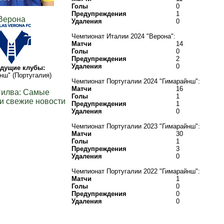
Голы
0
Предупреждения
1
Верона
Удаления
0
Чемпионат Италии 2024 "Верона":
Матчи
14
Голы
0
Предупреждения
2
Удаления
0
дущие клубы:
нш" (Португалия)
Чемпионат Португалии 2024 "Гимарайнш":
Матчи
16
Силва: Самые
Голы
1
и свежие новости
Предупреждения
1
Удаления
0
Чемпионат Португалии 2023 "Гимарайнш":
Матчи
30
Голы
1
Предупреждения
3
Удаления
0
Чемпионат Португалии 2022 "Гимарайнш":
Матчи
1
Голы
0
Предупреждения
0
Удаления
0