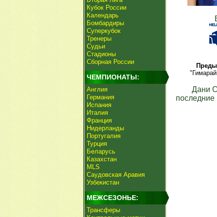
Кубок России
Календарь
Бомбардиры
Суперкубок
Тренеры
Судьи
Стадионы
Сборная России
Преды
"Гимарай
ЧЕМПИОНАТЫ:
Дани 
Англия
Германия
последние 
Испания
Италия
Франция
Нидерланды
Португалия
Турция
Беларусь
Казахстан
MLS
Саудовская Аравия
Узбекистан
МЕЖСЕЗОНЬЕ:
Трансферы