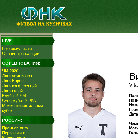
LIVE:
Live-результаты
Онлайн трансляции
СОРЕВНОВАНИЯ:
ЧМ 2026
В
Лига чемпионов
Лига Европы
Vita
Лига конференций
Лига наций
Клубный ЧМ
Пол
Поз
Суперкубок УЕФА
Ном
Межконтинентальный
Гра
кубок
Дат
РОССИЯ:
Чем
Премьер-лига
Мат
Гол
Первая лига
Вторая лига