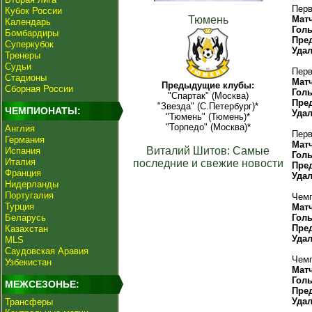
Перв
Кубок России
Тюмень
Мат
Календарь
Гол
Бомбардиры
Пре
Суперкубок
Уда
Тренеры
Судьи
Перв
Стадионы
Мат
Предыдущие клубы:
Сборная России
Гол
"Спартак" (Москва)
Пре
"Звезда" (С.Петербург)*
ЧЕМПИОНАТЫ:
Уда
"Тюмень" (Тюмень)*
"Торпедо" (Москва)*
Англия
Перв
Германия
Мат
Виталий Шитов: Самые
Испания
Гол
Италия
последние и свежие новости
Пре
Франция
Уда
Нидерланды
Португалия
Чемп
Турция
Мат
Беларусь
Гол
Пре
Казахстан
Уда
MLS
Саудовская Аравия
Чемп
Узбекистан
Мат
Гол
МЕЖСЕЗОНЬЕ:
Пре
Уда
Трансферы