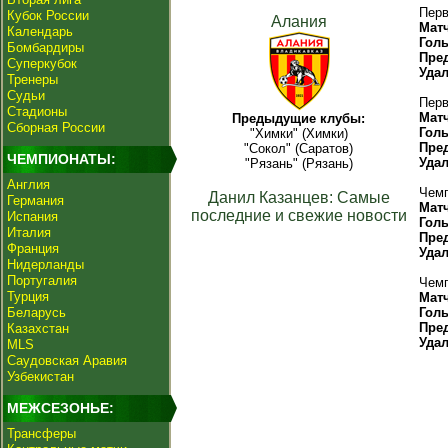
Перв
Кубок России
Алания
Мат
Календарь
Гол
Бомбардиры
Пре
Суперкубок
Уда
Тренеры
Судьи
Перв
Стадионы
Мат
Предыдущие клубы:
Сборная России
Гол
"Химки" (Химки)
Пре
"Сокол" (Саратов)
ЧЕМПИОНАТЫ:
Уда
"Рязань" (Рязань)
Англия
Чемп
Данил Казанцев: Самые
Германия
Мат
последние и свежие новости
Испания
Гол
Италия
Пре
Франция
Уда
Нидерланды
Португалия
Чемп
Турция
Мат
Беларусь
Гол
Пре
Казахстан
Уда
MLS
Саудовская Аравия
Узбекистан
МЕЖСЕЗОНЬЕ:
Трансферы