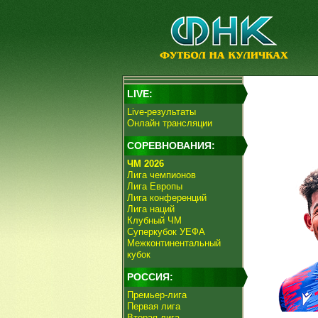
LIVE:
Live-результаты
Онлайн трансляции
СОРЕВНОВАНИЯ:
ЧМ 2026
Лига чемпионов
Лига Европы
Лига конференций
Лига наций
Клубный ЧМ
Суперкубок УЕФА
Межконтинентальный
кубок
РОССИЯ:
Премьер-лига
Первая лига
Вторая лига