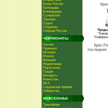
Кубок России
Кри
Календарь
Бомбардиры
Суперкубок
Тренеры
Судьи
Стадионы
Преды
Сборная России
"Бавар
"Хоффенх
ЧЕМПИОНАТЫ:
Англия
Крис Р
Германия
последние 
Испания
Италия
Франция
Нидерланды
Португалия
Турция
Беларусь
Казахстан
MLS
Саудовская Аравия
Узбекистан
МЕЖСЕЗОНЬЕ:
Трансферы