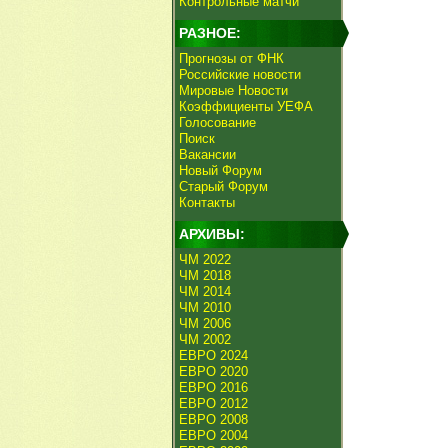
Контрольные матчи
РАЗНОЕ:
Прогнозы от ФНК
Российские новости
Мировые Новости
Коэффициенты УЕФА
Голосование
Поиск
Вакансии
Новый Форум
Старый Форум
Контакты
АРХИВЫ:
ЧМ 2022
ЧМ 2018
ЧМ 2014
ЧМ 2010
ЧМ 2006
ЧМ 2002
ЕВРО 2024
ЕВРО 2020
ЕВРО 2016
ЕВРО 2012
ЕВРО 2008
ЕВРО 2004