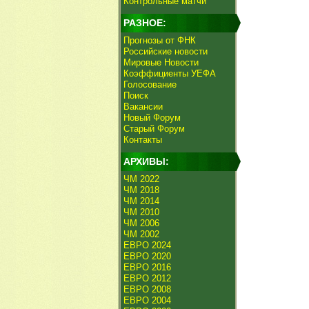
Контрольные матчи
РАЗНОЕ:
Прогнозы от ФНК
Российские новости
Мировые Новости
Коэффициенты УЕФА
Голосование
Поиск
Вакансии
Новый Форум
Старый Форум
Контакты
АРХИВЫ:
ЧМ 2022
ЧМ 2018
ЧМ 2014
ЧМ 2010
ЧМ 2006
ЧМ 2002
ЕВРО 2024
ЕВРО 2020
ЕВРО 2016
ЕВРО 2012
ЕВРО 2008
ЕВРО 2004