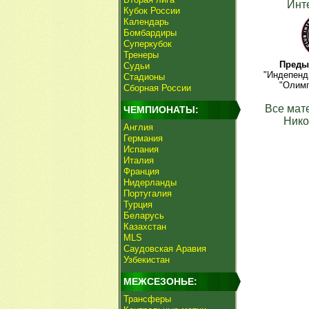
Инт
Кубок России
Календарь
Бомбардиры
Суперкубок
Тренеры
Преды
Судьи
"Индепендь
Стадионы
"Олимп
Сборная России
Все мат
ЧЕМПИОНАТЫ:
Нико
Англия
Германия
Испания
Италия
Франция
Нидерланды
Португалия
Турция
Беларусь
Казахстан
MLS
Саудовская Аравия
Узбекистан
МЕЖСЕЗОНЬЕ:
Трансферы