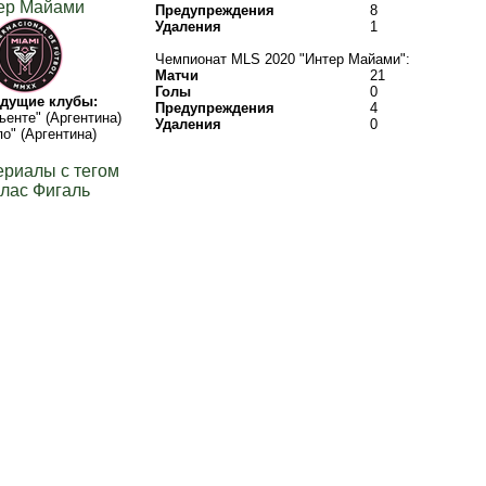
ер Майами
Предупреждения
8
Удаления
1
Чемпионат MLS 2020 "Интер Майами":
Матчи
21
Голы
0
дущие клубы:
Предупреждения
4
енте" (Аргентина)
Удаления
0
о" (Аргентина)
ериалы с тегом
лас Фигаль