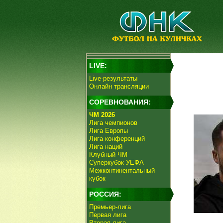
LIVE:
Live-результаты
Онлайн трансляции
СОРЕВНОВАНИЯ:
ЧМ 2026
Лига чемпионов
Лига Европы
Лига конференций
Лига наций
Клубный ЧМ
Суперкубок УЕФА
Межконтинентальный
кубок
РОССИЯ:
Премьер-лига
Первая лига
Вторая лига