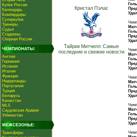
Гол
Кубок России
Кристал Пэлас
Пре
Календарь
Уда
Бомбардиры
Суперкубок
Чемп
Тренеры
Мат
Судьи
Гол
Стадионы
Пре
Сборная России
Уда
Тайрик Митчелл: Самые
ЧЕМПИОНАТЫ:
Чемп
последние и свежие новости
Мат
Англия
Гол
Германия
Пре
Испания
Уда
Италия
Франция
Чемп
Нидерланды
Мат
Португалия
Гол
Турция
Пре
Беларусь
Уда
Казахстан
Чемп
MLS
Мат
Саудовская Аравия
Гол
Узбекистан
Пре
Уда
МЕЖСЕЗОНЬЕ:
Чемп
Трансферы
Мат