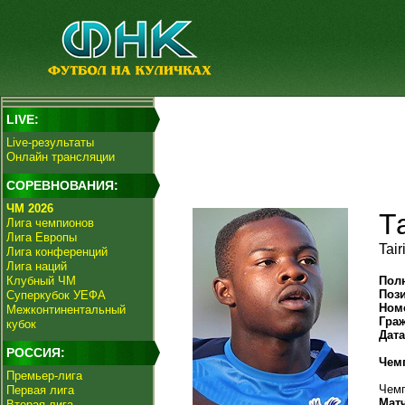
LIVE:
Live-результаты
Онлайн трансляции
СОРЕВНОВАНИЯ:
ЧМ 2026
Т
Лига чемпионов
Лига Европы
Tair
Лига конференций
Лига наций
Клубный ЧМ
Пол
Поз
Суперкубок УЕФА
Ном
Межконтинентальный
Гра
кубок
Дат
РОССИЯ:
Чем
Премьер-лига
Чемп
Первая лига
Мат
Вторая лига