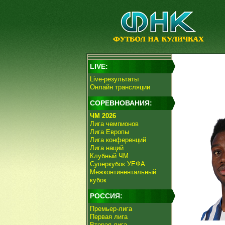
LIVE:
Live-результаты
Онлайн трансляции
СОРЕВНОВАНИЯ:
ЧМ 2026
Лига чемпионов
Лига Европы
Лига конференций
Лига наций
Клубный ЧМ
Суперкубок УЕФА
Межконтинентальный
кубок
РОССИЯ:
Премьер-лига
Первая лига
Вторая лига