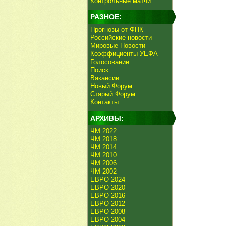
Контрольные матчи
РАЗНОЕ:
Прогнозы от ФНК
Российские новости
Мировые Новости
Коэффициенты УЕФА
Голосование
Поиск
Вакансии
Новый Форум
Старый Форум
Контакты
АРХИВЫ:
ЧМ 2022
ЧМ 2018
ЧМ 2014
ЧМ 2010
ЧМ 2006
ЧМ 2002
ЕВРО 2024
ЕВРО 2020
ЕВРО 2016
ЕВРО 2012
ЕВРО 2008
ЕВРО 2004