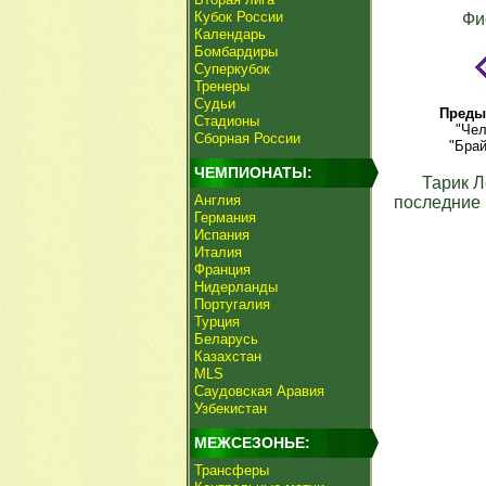
Кубок России
Фи
Календарь
Бомбардиры
Суперкубок
Тренеры
Судьи
Преды
Стадионы
"Чел
Сборная России
"Брай
ЧЕМПИОНАТЫ:
Тарик 
Англия
последние 
Германия
Испания
Италия
Франция
Нидерланды
Португалия
Турция
Беларусь
Казахстан
MLS
Саудовская Аравия
Узбекистан
МЕЖСЕЗОНЬЕ:
Трансферы