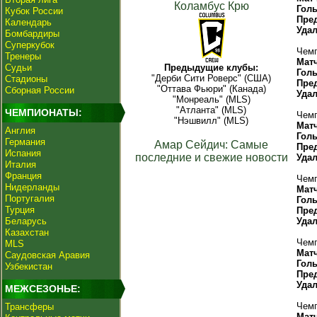
Коламбус Крю
Гол
Кубок России
Пре
Календарь
Уда
Бомбардиры
Суперкубок
Чемп
Тренеры
Мат
Судьи
Предыдущие клубы:
Гол
"Дерби Сити Роверс" (США)
Стадионы
Пре
"Оттава Фьюри" (Канада)
Сборная России
Уда
"Монреаль" (MLS)
"Атланта" (MLS)
ЧЕМПИОНАТЫ:
Чемп
"Нэшвилл" (MLS)
Мат
Англия
Гол
Германия
Амар Сейдич: Самые
Пре
Испания
последние и свежие новости
Уда
Италия
Франция
Чемп
Нидерланды
Мат
Португалия
Гол
Турция
Пре
Беларусь
Уда
Казахстан
Чемп
MLS
Мат
Саудовская Аравия
Гол
Узбекистан
Пре
Уда
МЕЖСЕЗОНЬЕ:
Чемп
Трансферы
Мат