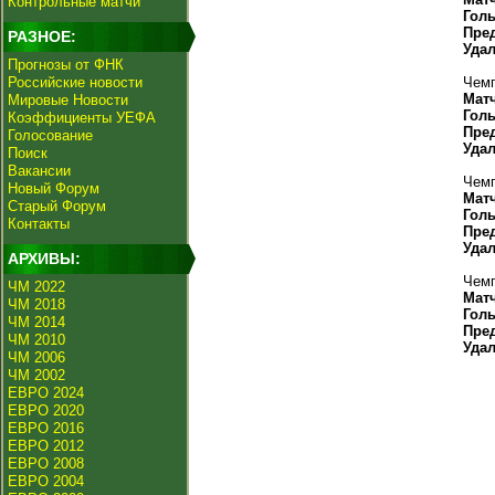
Контрольные матчи
Гол
Пре
РАЗНОЕ:
Уда
Прогнозы от ФНК
Российские новости
Чемп
Мат
Мировые Новости
Гол
Коэффициенты УЕФА
Пре
Голосование
Уда
Поиск
Вакансии
Чемп
Новый Форум
Мат
Старый Форум
Гол
Контакты
Пре
Уда
АРХИВЫ:
Чемп
ЧМ 2022
Мат
ЧМ 2018
Гол
ЧМ 2014
Пре
ЧМ 2010
Уда
ЧМ 2006
ЧМ 2002
ЕВРО 2024
ЕВРО 2020
ЕВРО 2016
ЕВРО 2012
ЕВРО 2008
ЕВРО 2004