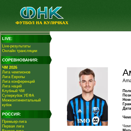
LIVE:
Live-результаты
Онлайн трансляции
СОРЕВНОВАНИЯ:
ЧМ 2026
А
Лига чемпионов
Лига Европы
Ama
Лига конференций
Лига наций
Клубный ЧМ
Пол
Поз
Суперкубок УЕФА
Ном
Межконтинентальный
Гра
кубок
Дат
РОССИЯ:
Чем
Премьер-лига
Чемп
Первая лига
Мат
Вторая лига