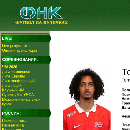
LIVE:
Live-результаты
Онлайн трансляции
СОРЕВНОВАНИЯ:
ЧМ 2026
Т
Лига чемпионов
Лига Европы
Tom
Лига конференций
Лига наций
Клубный ЧМ
Пол
Поз
Суперкубок УЕФА
Ном
Межконтинентальный
Гра
кубок
Дат
РОССИЯ:
Чем
Премьер-лига
Чемп
Первая лига
Мат
Вторая лига