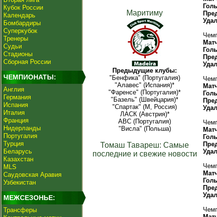
Гол
Кубок России
Маритиму
Пре
Календарь
Уда
Бомбардиры
Суперкубок
Чемп
Тренеры
Мат
Судьи
Гол
Стадионы
Пре
Сборная России
Уда
Предыдущие клубы:
ЧЕМПИОНАТЫ:
"Бенфика" (Португалия)
Чемп
"Алавес" (Испания)*
Мат
Англия
"Фаренсе" (Португалия)*
Гол
Германия
"Базель" (Швейцария)*
Пре
Испания
"Спартак" (М, Россия)
Уда
Италия
ЛАСК (Австрия)*
Франция
АВС (Португалия)
Чемп
Нидерланды
"Висла" (Польша)
Мат
Португалия
Гол
Турция
Пре
Томаш Тавареш: Самые
Беларусь
Уда
последние и свежие новости
Казахстан
Чемп
MLS
Мат
Саудовская Аравия
Гол
Узбекистан
Пре
Уда
МЕЖСЕЗОНЬЕ:
Чемп
Трансферы
Мат