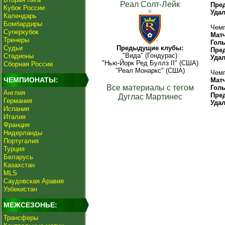
Реал Солт-Лейк
Пре
Кубок России
Уда
Календарь
Бомбардиры
Чемп
Суперкубок
Мат
Тренеры
Гол
Судьи
Предыдущие клубы:
Пре
"Вида" (Гондурас)
Стадионы
Уда
"Нью-Йорк Ред Буллз II" (США)
Сборная России
"Реал Монаркс" (США)
Чемп
ЧЕМПИОНАТЫ:
Мат
Все материалы с тегом
Гол
Англия
Пре
Дуглас Мартинес
Германия
Уда
Испания
Италия
Франция
Нидерланды
Португалия
Турция
Беларусь
Казахстан
MLS
Саудовская Аравия
Узбекистан
МЕЖСЕЗОНЬЕ:
Трансферы