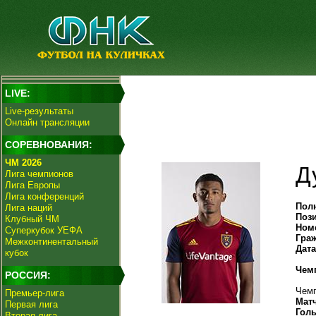
LIVE:
Live-результаты
Онлайн трансляции
СОРЕВНОВАНИЯ:
ЧМ 2026
Д
Лига чемпионов
Лига Европы
Лига конференций
Пол
Лига наций
Поз
Клубный ЧМ
Ном
Суперкубок УЕФА
Гра
Межконтинентальный
Дат
кубок
Чем
РОССИЯ:
Чемп
Премьер-лига
Мат
Первая лига
Гол
Вторая лига