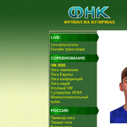
LIVE:
Live-результаты
Онлайн трансляции
СОРЕВНОВАНИЯ:
ЧМ 2026
Лига чемпионов
Лига Европы
Лига конференций
Лига наций
Клубный ЧМ
Суперкубок УЕФА
Межконтинентальный
кубок
РОССИЯ:
Премьер-лига
Первая лига
Вторая лига