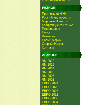
Контрольные матчи
РАЗНОЕ:
Прогнозы от ФНК
Российские новости
Мировые Новости
Коэффициенты УЕФА
Голосование
Поиск
Вакансии
Новый Форум
Старый Форум
Контакты
АРХИВЫ:
ЧМ 2022
ЧМ 2018
ЧМ 2014
ЧМ 2010
ЧМ 2006
ЧМ 2002
ЕВРО 2024
ЕВРО 2020
ЕВРО 2016
ЕВРО 2012
ЕВРО 2008
ЕВРО 2004