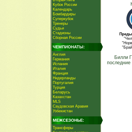
Кубок России
Календарь
Бомбардиры
Суперкубок
Тренеры
Судьи
Стадионы
Преды
Сборная России
"Чел
"Норв
ЧЕМПИОНАТЫ:
"Брай
Англия
Билли 
Германия
последние 
Испания
Италия
Франция
Нидерланды
Португалия
Турция
Беларусь
Казахстан
MLS
Саудовская Аравия
Узбекистан
МЕЖСЕЗОНЬЕ:
Трансферы