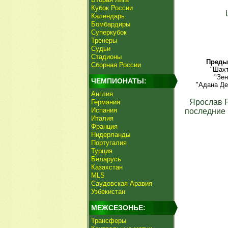
Кубок России
Календарь
Бомбардиры
Суперкубок
Тренеры
Судьи
Стадионы
Преды
Сборная России
"Шахт
"Зен
ЧЕМПИОНАТЫ:
"Адана Де
Англия
Ярослав 
Германия
Испания
последние 
Италия
Франция
Нидерланды
Португалия
Турция
Беларусь
Казахстан
MLS
Саудовская Аравия
Узбекистан
МЕЖСЕЗОНЬЕ:
Трансферы