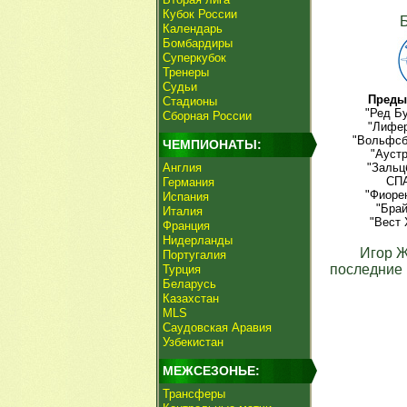
Кубок России
Календарь
Бомбардиры
Суперкубок
Тренеры
Судьи
Преды
Стадионы
"Ред Бу
Сборная России
"Лифер
"Вольфсбе
ЧЕМПИОНАТЫ:
"Аустр
Англия
"Зальц
СПА
Германия
"Фиорен
Испания
"Брай
Италия
"Вест 
Франция
Нидерланды
Игор 
Португалия
последние 
Турция
Беларусь
Казахстан
MLS
Саудовская Аравия
Узбекистан
МЕЖСЕЗОНЬЕ:
Трансферы