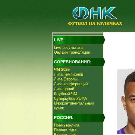
LIVE:
Live-результаты
Онлайн трансляции
СОРЕВНОВАНИЯ:
ЧМ 2026
Лига чемпионов
Лига Европы
Лига конференций
Лига наций
Клубный ЧМ
Суперкубок УЕФА
Межконтинентальный
кубок
РОССИЯ:
Премьер-лига
Первая лига
Вторая лига