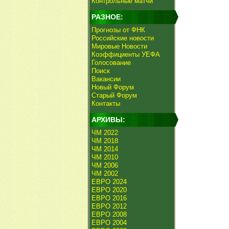
Контрольные матчи
РАЗНОЕ:
Прогнозы от ФНК
Российские новости
Мировые Новости
Коэффициенты УЕФА
Голосование
Поиск
Вакансии
Новый Форум
Старый Форум
Контакты
АРХИВЫ:
ЧМ 2022
ЧМ 2018
ЧМ 2014
ЧМ 2010
ЧМ 2006
ЧМ 2002
ЕВРО 2024
ЕВРО 2020
ЕВРО 2016
ЕВРО 2012
ЕВРО 2008
ЕВРО 2004