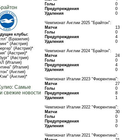
Голы
0
Брайтон
Предупреждения
0
Удаления
0
Чемпионат Англии 2025 "Брайтон":
Матчи
13
Голы
0
дущие клубы:
Предупреждения
4
лл" (Бразилия)
Удаления
0
инг" (Австрия)
ргер" (Австрия)*
Чемпионат Англии 2024 "Брайтон":
ия" (Австрия)*
Матчи
24
бург" (Австрия)
Голы
0
Л (Италия)
Предупреждения
4
тина" (Италия)
Удаления
0
тон" (Англия)
Хэм" (Англия)*
Чемпионат Италии 2023 "Фиорентина":
Матчи
27
Жулио: Самые
Голы
0
и свежие новости
Предупреждения
8
Удаления
1
Чемпионат Италии 2022 "Фиорентина":
Матчи
30
Голы
0
Предупреждения
3
Удаления
0
Чемпионат Италии 2021 "Фиорентина":
Матчи
21