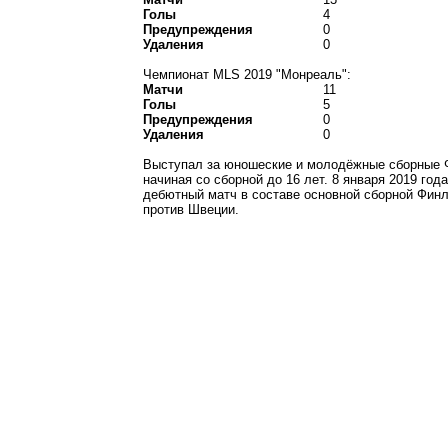
Голы
4
Предупреждения
0
Удаления
0
Чемпионат MLS 2019 "Монреаль":
Матчи
11
Голы
5
Предупреждения
0
Удаления
0
Выступал за юношеские и молодёжные сборные 
начиная со сборной до 16 лет. 8 января 2019 год
дебютный матч в составе основной сборной Фин
против Швеции.