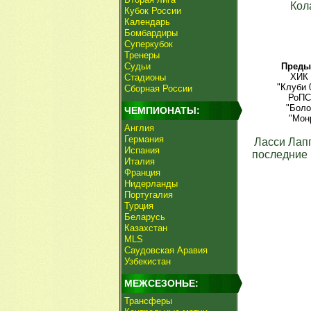
Кол
Кубок России
Календарь
Бомбардиры
Суперкубок
Тренеры
Судьи
Преды
ХИК 
Стадионы
"Клуби 
Сборная России
РоПС
"Боло
ЧЕМПИОНАТЫ:
"Мон
Англия
Германия
Ласси Лап
Испания
последние 
Италия
Франция
Нидерланды
Португалия
Турция
Беларусь
Казахстан
MLS
Саудовская Аравия
Узбекистан
МЕЖСЕЗОНЬЕ:
Трансферы