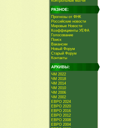
Контрольные матчи
РАЗНОЕ:
Прогнозы от ФНК
Российские новости
Мировые Новости
Коэффициенты УЕФА
Голосование
Поиск
Вакансии
Новый Форум
Старый Форум
Контакты
АРХИВЫ:
ЧМ 2022
ЧМ 2018
ЧМ 2014
ЧМ 2010
ЧМ 2006
ЧМ 2002
ЕВРО 2024
ЕВРО 2020
ЕВРО 2016
ЕВРО 2012
ЕВРО 2008
ЕВРО 2004