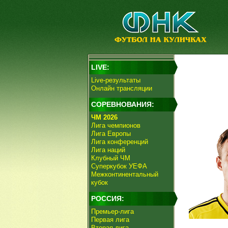
LIVE:
Live-результаты
Онлайн трансляции
СОРЕВНОВАНИЯ:
ЧМ 2026
Лига чемпионов
Лига Европы
Лига конференций
Лига наций
Клубный ЧМ
Суперкубок УЕФА
Межконтинентальный
кубок
РОССИЯ:
Премьер-лига
Первая лига
Вторая лига