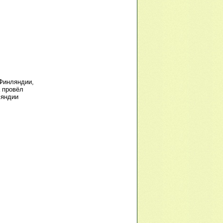
Финляндии,
а провёл
ляндии