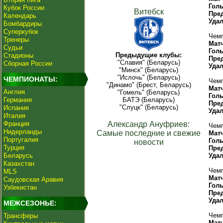
Гол
Кубок России
Витебск
Пре
Календарь
Уда
Бомбардиры
Суперкубок
Чемп
Тренеры
Мат
Судьи
Гол
Предыдущие клубы:
Стадионы
Пре
"Славия" (Беларусь)
Сборная России
Уда
"Минск" (Беларусь)
"Ислочь" (Беларусь)
ЧЕМПИОНАТЫ:
Чемп
"Динамо" (Брест, Беларусь)
Мат
Англия
"Гомель" (Беларусь)
Гол
Германия
БАТЭ (Беларусь)
Пре
"Слуцк" (Беларусь)
Испания
Уда
Италия
Франция
Александр Ануфриев:
Чемп
Нидерланды
Самые последние и свежие
Мат
Португалия
Гол
новости
Турция
Пре
Беларусь
Уда
Казахстан
Чемп
MLS
Мат
Саудовская Аравия
Гол
Узбекистан
Пре
Уда
МЕЖСЕЗОНЬЕ:
Чемп
Трансферы
Мат