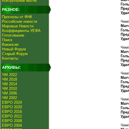
Контрольные матчи
Гол
Пре
РАЗНОЕ:
Уда
Прогнозы от ФНК
Российские новости
Чемп
Мат
Мировые Новости
Гол
Коэффициенты УЕФА
Пре
Голосование
Уда
Поиск
Вакансии
Чемп
Новый Форум
Мат
Старый Форум
Гол
Контакты
Пре
Уда
АРХИВЫ:
Чемп
ЧМ 2022
Мат
ЧМ 2018
Гол
ЧМ 2014
Пре
ЧМ 2010
Уда
ЧМ 2006
ЧМ 2002
Чемп
ЕВРО 2024
Мат
ЕВРО 2020
Гол
ЕВРО 2016
Пре
ЕВРО 2012
Уда
ЕВРО 2008
Чемп
ЕВРО 2004