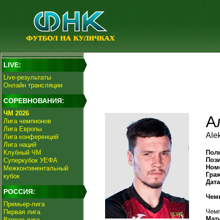
LIVE:
Live-результаты
Онлайн трансляции
СОРЕВНОВАНИЯ:
ЧМ 2026
А
Лига чемпионов
Лига Европы
Ale
Лига конференций
Лига наций
Клубный ЧМ
Пол
Поз
Суперкубок УЕФА
Ном
Межконтинентальный
Гра
кубок
Дат
РОССИЯ:
Чем
Премьер-лига
Чемп
Первая лига
Мат
Вторая лига