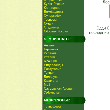
Лос
Кубок России
Календарь
Бомбардиры
Суперкубок
Тренеры
Судьи
Стадионы
Эдди С
Сборная России
последние 
ЧЕМПИОНАТЫ:
Англия
Германия
Испания
Италия
Франция
Нидерланды
Португалия
Турция
Беларусь
Казахстан
MLS
Саудовская Аравия
Узбекистан
МЕЖСЕЗОНЬЕ:
Трансферы