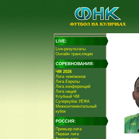
LIVE:
Live-результаты
Онлайн трансляции
СОРЕВНОВАНИЯ:
ЧМ 2026
Лига чемпионов
Лига Европы
Лига конференций
Лига наций
Клубный ЧМ
Суперкубок УЕФА
Межконтинентальный
кубок
РОССИЯ:
Премьер-лига
Первая лига
Вторая лига