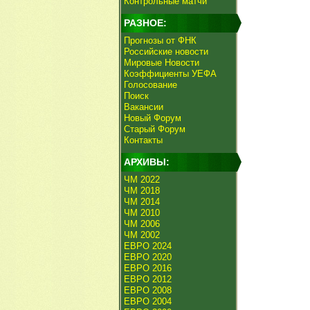
Контрольные матчи
РАЗНОЕ:
Прогнозы от ФНК
Российские новости
Мировые Новости
Коэффициенты УЕФА
Голосование
Поиск
Вакансии
Новый Форум
Старый Форум
Контакты
АРХИВЫ:
ЧМ 2022
ЧМ 2018
ЧМ 2014
ЧМ 2010
ЧМ 2006
ЧМ 2002
ЕВРО 2024
ЕВРО 2020
ЕВРО 2016
ЕВРО 2012
ЕВРО 2008
ЕВРО 2004