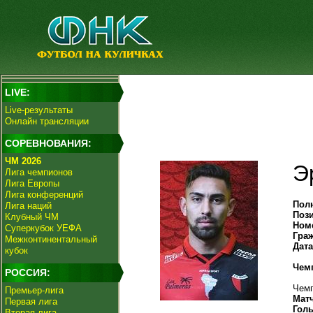
LIVE:
Live-результаты
Онлайн трансляции
СОРЕВНОВАНИЯ:
ЧМ 2026
Э
Лига чемпионов
Лига Европы
Лига конференций
Пол
Лига наций
Поз
Клубный ЧМ
Ном
Суперкубок УЕФА
Гра
Межконтинентальный
Дат
кубок
Чем
РОССИЯ:
Чемп
Премьер-лига
Мат
Первая лига
Гол
Вторая лига