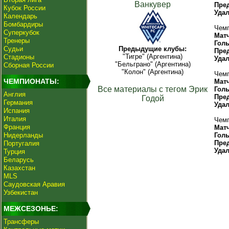
Ванкувер
Пре
Кубок России
Уда
Календарь
Бомбардиры
Чемп
Суперкубок
Мат
Тренеры
Гол
Судьи
Предыдущие клубы:
Пре
"Тигре" (Аргентина)
Стадионы
Уда
"Бельграно" (Аргентина)
Сборная России
"Колон" (Аргентина)
Чемп
ЧЕМПИОНАТЫ:
Мат
Все материалы с тегом Эрик
Гол
Англия
Пре
Годой
Германия
Уда
Испания
Италия
Чемп
Франция
Мат
Нидерланды
Гол
Пре
Португалия
Уда
Турция
Беларусь
Казахстан
MLS
Саудовская Аравия
Узбекистан
МЕЖСЕЗОНЬЕ:
Трансферы