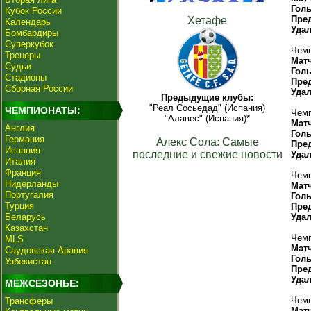
Гол
Кубок России
Пре
Хетафе
Календарь
Уда
Бомбардиры
Суперкубок
Чемп
Тренеры
Мат
Судьи
Гол
Стадионы
Пре
Сборная России
Уда
Предыдущие клубы:
"Реал Сосьедад" (Испания)
ЧЕМПИОНАТЫ:
Чемп
"Алавес" (Испания)*
Мат
Англия
Гол
Германия
Алекс Сола: Самые
Пре
Испания
последние и свежие новости
Уда
Италия
Франция
Чемп
Нидерланды
Мат
Португалия
Гол
Турция
Пре
Беларусь
Уда
Казахстан
Чемп
MLS
Мат
Саудовская Аравия
Гол
Узбекистан
Пре
Уда
МЕЖСЕЗОНЬЕ:
Чемп
Трансферы
Мат