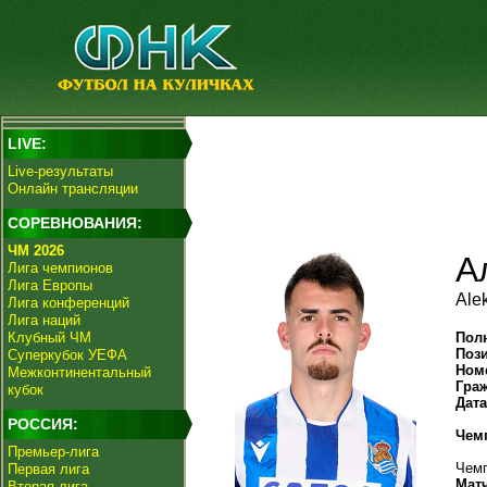
LIVE:
Live-результаты
Онлайн трансляции
СОРЕВНОВАНИЯ:
ЧМ 2026
А
Лига чемпионов
Лига Европы
Ale
Лига конференций
Лига наций
Клубный ЧМ
Пол
Поз
Суперкубок УЕФА
Ном
Межконтинентальный
Гра
кубок
Дат
РОССИЯ:
Чем
Премьер-лига
Чемп
Первая лига
Мат
Вторая лига