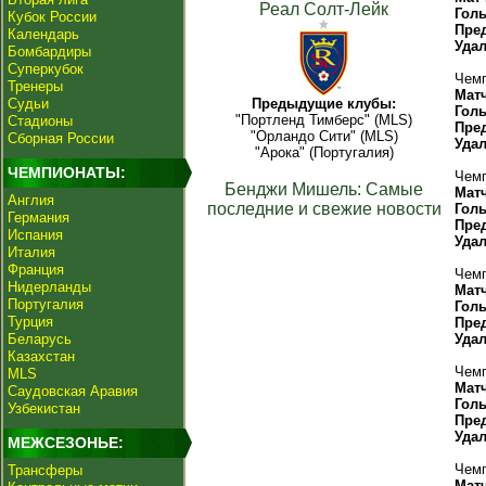
Реал Солт-Лейк
Гол
Кубок России
Пре
Календарь
Уда
Бомбардиры
Суперкубок
Чемп
Тренеры
Мат
Судьи
Предыдущие клубы:
Гол
"Портленд Тимберс" (MLS)
Стадионы
Пре
"Орландо Сити" (MLS)
Сборная России
Уда
"Арока" (Португалия)
ЧЕМПИОНАТЫ:
Чемп
Бенджи Мишель: Самые
Мат
Англия
последние и свежие новости
Гол
Германия
Пре
Испания
Уда
Италия
Франция
Чемп
Нидерланды
Мат
Португалия
Гол
Турция
Пре
Беларусь
Уда
Казахстан
Чемп
MLS
Мат
Саудовская Аравия
Гол
Узбекистан
Пре
Уда
МЕЖСЕЗОНЬЕ:
Чемп
Трансферы
Мат