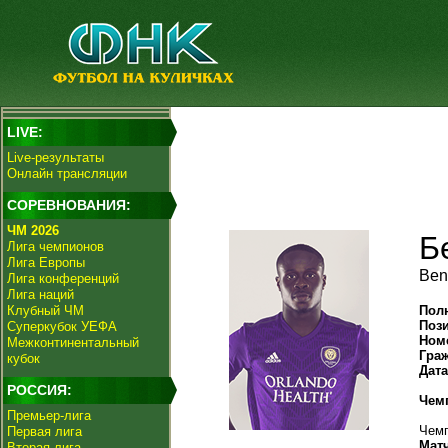
LIVE:
Live-результаты
Онлайн трансляции
СОРЕВНОВАНИЯ:
ЧМ 2026
Б
Лига чемпионов
Лига Европы
Ben
Лига конференций
Лига наций
Клубный ЧМ
Пол
Поз
Суперкубок УЕФА
Ном
Межконтинентальный
Гра
кубок
Дат
РОССИЯ:
Чем
Премьер-лига
Чемп
Первая лига
Мат
Вторая лига