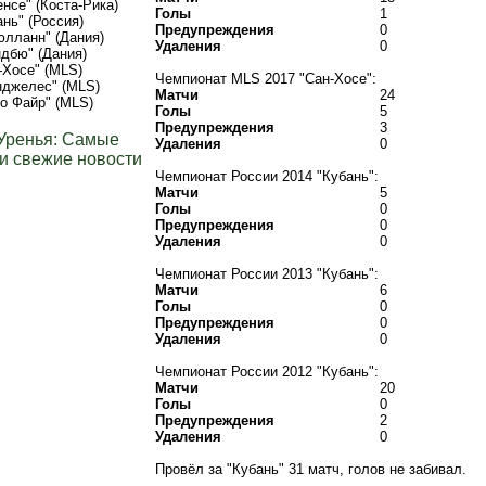
нсе" (Коста-Рика)
Голы
1
ань" (Россия)
Предупреждения
0
лланн" (Дания)
Удаления
0
дбю" (Дания)
-Хосе" (MLS)
Чемпионат MLS 2017 "Сан-Хосе":
нджелес" (MLS)
Матчи
24
о Файр" (MLS)
Голы
5
Предупреждения
3
Уренья: Самые
Удаления
0
и свежие новости
Чемпионат России 2014 "Кубань":
Матчи
5
Голы
0
Предупреждения
0
Удаления
0
Чемпионат России 2013 "Кубань":
Матчи
6
Голы
0
Предупреждения
0
Удаления
0
Чемпионат России 2012 "Кубань":
Матчи
20
Голы
0
Предупреждения
2
Удаления
0
Провёл за "Кубань" 31 матч, голов не забивал.