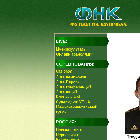
LIVE:
Live-результаты
Онлайн трансляции
СОРЕВНОВАНИЯ:
ЧМ 2026
Лига чемпионов
Лига Европы
Лига конференций
Лига наций
Клубный ЧМ
Суперкубок УЕФА
Межконтинентальный
кубок
РОССИЯ:
Премьер-лига
Первая лига
Преды
Вторая лига