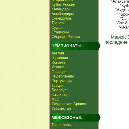
"Алахуэле
Кубок России
"Куб
Календарь
"Мидтью
Бомбардиры
"Брон
Суперкубок
"Сан
Тренеры
"Лос-А
"Чикаг
Судьи
Стадионы
Сборная России
Маркос 
последние 
ЧЕМПИОНАТЫ:
Англия
Германия
Испания
Италия
Франция
Нидерланды
Португалия
Турция
Беларусь
Казахстан
MLS
Саудовская Аравия
Узбекистан
МЕЖСЕЗОНЬЕ:
Трансферы