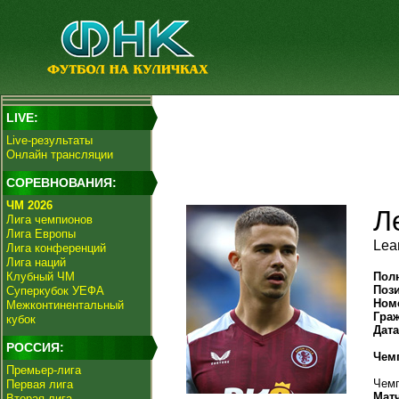
LIVE:
Live-результаты
Онлайн трансляции
СОРЕВНОВАНИЯ:
ЧМ 2026
Л
Лига чемпионов
Лига Европы
Lea
Лига конференций
Лига наций
Клубный ЧМ
Пол
Поз
Суперкубок УЕФА
Ном
Межконтинентальный
Гра
кубок
Дат
РОССИЯ:
Чем
Премьер-лига
Чемп
Первая лига
Мат
Вторая лига