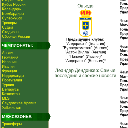
Гол
Кубок России
Овьедо
Пре
Календарь
Уда
Бомбардиры
Суперкубок
Чемп
Тренеры
Мат
Судьи
Гол
Стадионы
Пре
Сборная России
Уда
Предыдущие клубы:
"Андерлехт" (Бельгия)
ЧЕМПИОНАТЫ:
Чемп
"Вулверхэмптон" (Англия)
Мат
"Астон Вилла" (Англия)
Англия
Гол
"Наполи" (Италия)*
Германия
Пре
"Андерлехт" (Бельгия)*
Испания
Уда
Италия
Леандер Дендонкер: Самые
Франция
Чемп
последние и свежие новости
Нидерланды
Мат
Португалия
Гол
Турция
Пре
Беларусь
Уда
Казахстан
Чемп
MLS
Мат
Саудовская Аравия
Гол
Узбекистан
Пре
Уда
МЕЖСЕЗОНЬЕ:
Чемп
Трансферы
Мат