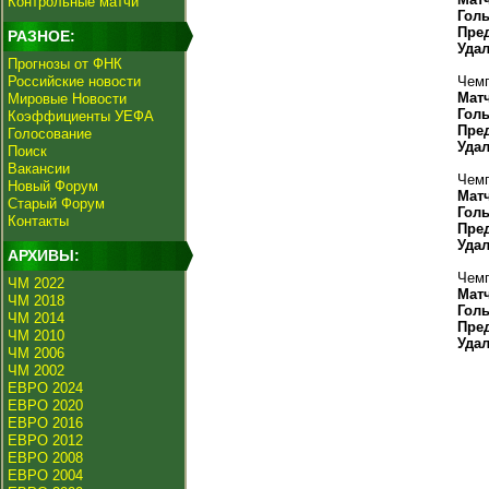
Контрольные матчи
Гол
Пре
РАЗНОЕ:
Уда
Прогнозы от ФНК
Российские новости
Чемп
Мат
Мировые Новости
Гол
Коэффициенты УЕФА
Пре
Голосование
Уда
Поиск
Вакансии
Чемп
Новый Форум
Мат
Старый Форум
Гол
Контакты
Пре
Уда
АРХИВЫ:
Чемп
ЧМ 2022
Мат
ЧМ 2018
Гол
ЧМ 2014
Пре
ЧМ 2010
Уда
ЧМ 2006
ЧМ 2002
ЕВРО 2024
ЕВРО 2020
ЕВРО 2016
ЕВРО 2012
ЕВРО 2008
ЕВРО 2004