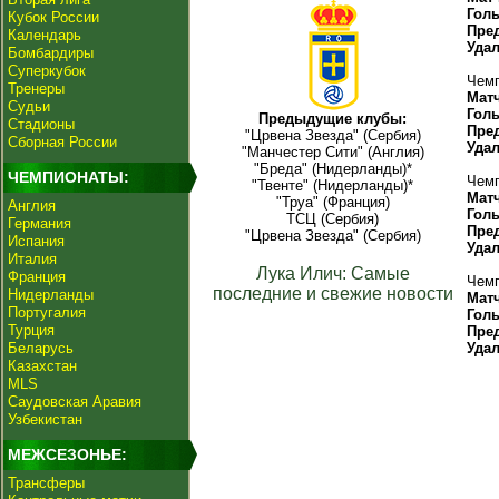
Гол
Кубок России
Пре
Календарь
Уда
Бомбардиры
Суперкубок
Чемп
Тренеры
Мат
Судьи
Гол
Предыдущие клубы:
Стадионы
Пре
"Црвена Звезда" (Сербия)
Сборная России
Уда
"Манчестер Сити" (Англия)
"Бреда" (Нидерланды)*
ЧЕМПИОНАТЫ:
Чемп
"Твенте" (Нидерланды)*
Мат
"Труа" (Франция)
Англия
Гол
ТСЦ (Сербия)
Германия
Пре
"Црвена Звезда" (Сербия)
Испания
Уда
Италия
Лука Илич: Самые
Франция
Чемп
последние и свежие новости
Нидерланды
Мат
Португалия
Гол
Турция
Пре
Беларусь
Уда
Казахстан
MLS
Саудовская Аравия
Узбекистан
МЕЖСЕЗОНЬЕ:
Трансферы