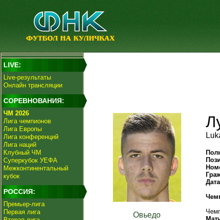
LIVE:
Live-результаты
Онлайн трансляции
СОРЕВНОВАНИЯ:
ЧМ 2026
Л
Лига чемпионов
Лига Европы
Luka
Лига конференций
Лига наций
Клубный ЧМ
Пол
Поз
Суперкубок УЕФА
Ном
Межконтинентальный
Гра
кубок
Дат
РОССИЯ:
Чем
Премьер-лига
Чемп
Первая лига
Овьедо
Мат
Вторая лига