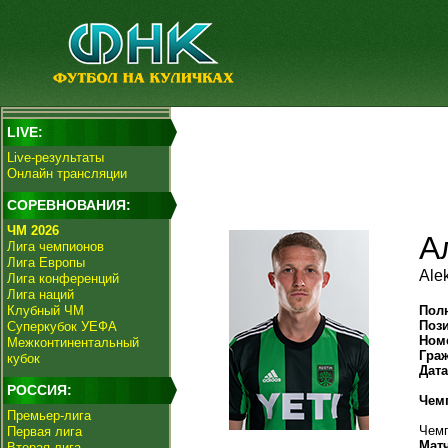
LIVE:
Live-результаты
Онлайн трансляции
СОРЕВНОВАНИЯ:
ЧМ 2026
А
Лига чемпионов
Лига Европы
Ale
Лига конференций
Лига наций
Клубный ЧМ
Пол
Поз
Суперкубок УЕФА
Ном
Межконтинентальный
Гра
кубок
Дат
РОССИЯ:
Чем
Премьер-лига
Чемп
Первая лига
Мат
Вторая лига