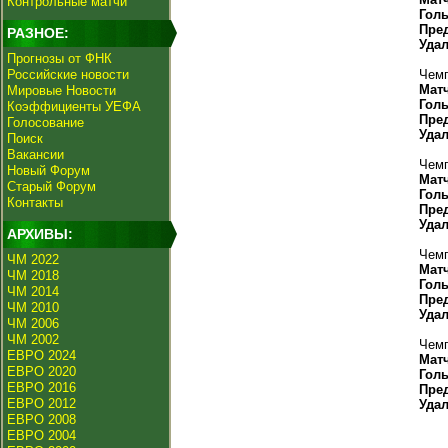
Контрольные матчи
Гол
Пре
РАЗНОЕ:
Уда
Прогнозы от ФНК
Российские новости
Чемп
Мат
Мировые Новости
Гол
Коэффициенты УЕФА
Пре
Голосование
Уда
Поиск
Вакансии
Чемп
Новый Форум
Мат
Старый Форум
Гол
Контакты
Пре
Уда
АРХИВЫ:
Чемп
ЧМ 2022
Мат
ЧМ 2018
Гол
ЧМ 2014
Пре
ЧМ 2010
Уда
ЧМ 2006
ЧМ 2002
Чемп
ЕВРО 2024
Мат
ЕВРО 2020
Гол
ЕВРО 2016
Пре
ЕВРО 2012
Уда
ЕВРО 2008
ЕВРО 2004