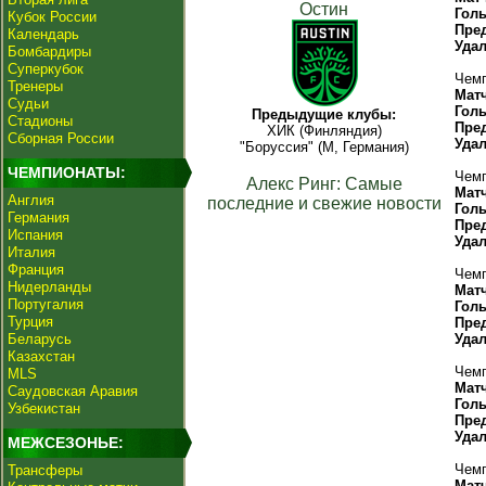
Остин
Гол
Кубок России
Пре
Календарь
Уда
Бомбардиры
Суперкубок
Чемп
Тренеры
Мат
Судьи
Гол
Предыдущие клубы:
Стадионы
Пре
ХИК (Финляндия)
Сборная России
Уда
"Боруссия" (М, Германия)
ЧЕМПИОНАТЫ:
Чемп
Алекс Ринг: Самые
Мат
Англия
последние и свежие новости
Гол
Германия
Пре
Испания
Уда
Италия
Франция
Чемп
Нидерланды
Мат
Португалия
Гол
Турция
Пре
Беларусь
Уда
Казахстан
Чемп
MLS
Мат
Саудовская Аравия
Гол
Узбекистан
Пре
Уда
МЕЖСЕЗОНЬЕ:
Чемп
Трансферы
Мат