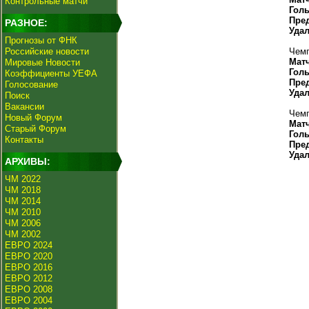
Контрольные матчи
Гол
Пре
РАЗНОЕ:
Уда
Прогнозы от ФНК
Российские новости
Чемп
Мат
Мировые Новости
Гол
Коэффициенты УЕФА
Пре
Голосование
Уда
Поиск
Вакансии
Чемп
Новый Форум
Мат
Старый Форум
Гол
Контакты
Пре
Уда
АРХИВЫ:
ЧМ 2022
ЧМ 2018
ЧМ 2014
ЧМ 2010
ЧМ 2006
ЧМ 2002
ЕВРО 2024
ЕВРО 2020
ЕВРО 2016
ЕВРО 2012
ЕВРО 2008
ЕВРО 2004