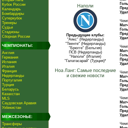
Гол
Кубок России
Наполи
Пре
Календарь
Уда
Бомбардиры
Суперкубок
Чемп
Тренеры
Мат
Судьи
Гол
Стадионы
Пре
Предыдущие клубы:
Сборная России
Уда
"Аякс" (Нидерланды)
"Твенте" (Нидерланды)
ЧЕМПИОНАТЫ:
Чемп
"Брюгге" (Бельгия)
Мат
ПСВ (Нидерланды)
Англия
Гол
"Наполи" (Италия)
Германия
Пре
"Галатасарай" (Турция)*
Испания
Уда
Италия
Ноа Ланг: Самые последние
Франция
Чемп
и свежие новости
Нидерланды
Мат
Португалия
Гол
Турция
Пре
Беларусь
Уда
Казахстан
Чемп
MLS
Мат
Саудовская Аравия
Гол
Узбекистан
Пре
Уда
МЕЖСЕЗОНЬЕ:
Чемп
Трансферы
Мат