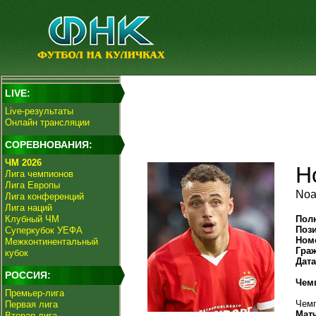
LIVE:
Live-результаты
Онлайн трансляции
СОРЕВНОВАНИЯ:
ЧМ 2026
Н
Лига чемпионов
Лига Европы
Noa
Лига конференций
Лига наций
Клубный ЧМ
Пол
Поз
Суперкубок УЕФА
Ном
Межконтинентальный
Гра
кубок
Дат
РОССИЯ:
Чем
Премьер-лига
Чемп
Первая лига
Мат
Вторая лига