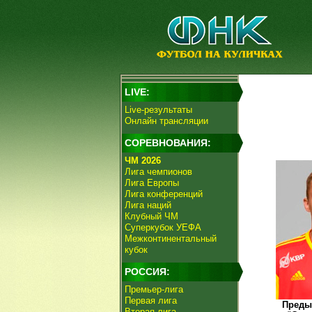
LIVE:
Live-результаты
Онлайн трансляции
СОРЕВНОВАНИЯ:
ЧМ 2026
Лига чемпионов
Лига Европы
Лига конференций
Лига наций
Клубный ЧМ
Суперкубок УЕФА
Межконтинентальный
кубок
РОССИЯ:
Премьер-лига
Первая лига
Преды
Вторая лига