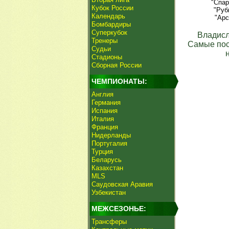
"Спар
Кубок России
"Руб
Календарь
"Арс
Бомбардиры
Суперкубок
Владисл
Тренеры
Самые пос
Судьи
Стадионы
Сборная России
ЧЕМПИОНАТЫ:
Англия
Германия
Испания
Италия
Франция
Нидерланды
Португалия
Турция
Беларусь
Казахстан
MLS
Саудовская Аравия
Узбекистан
МЕЖСЕЗОНЬЕ:
Трансферы