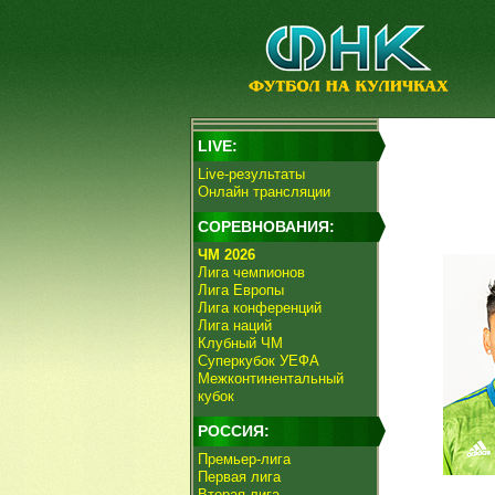
LIVE:
Live-результаты
Онлайн трансляции
СОРЕВНОВАНИЯ:
ЧМ 2026
Лига чемпионов
Лига Европы
Лига конференций
Лига наций
Клубный ЧМ
Суперкубок УЕФА
Межконтинентальный
кубок
РОССИЯ:
Премьер-лига
Первая лига
Вторая лига