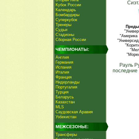
Сиэт
Кубок России
Календарь
Бомбардиры
Суперкубок
Тренеры
Преды
Судьи
"Универ
Стадионы
"Америка 
Сборная России
"Универсид
"Корит
ЧЕМПИОНАТЫ:
"Мел
"Морел
Англия
Германия
Рауль Р
Испания
последние 
Италия
Франция
Нидерланды
Португалия
Турция
Беларусь
Казахстан
MLS
Саудовская Аравия
Узбекистан
МЕЖСЕЗОНЬЕ:
Трансферы