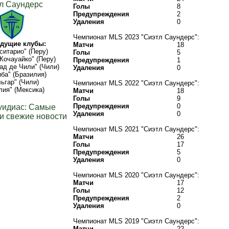
л Саундерс
Голы
8
Предупреждения
2
Удаления
0
Чемпионат MLS 2023 "Сиэтл Саундерс":
дущие клубы:
Матчи
18
ситарио" (Перу)
Голы
5
Кочауайко" (Перу)
Предупреждения
1
ад де Чили" (Чили)
Удаления
0
иба" (Бразилия)
ьгар" (Чили)
Чемпионат MLS 2022 "Сиэтл Саундерс":
ия" (Мексика)
Матчи
18
Голы
9
Предупреждения
0
уидиас: Самые
Удаления
0
и свежие новости
Чемпионат MLS 2021 "Сиэтл Саундерс":
Матчи
26
Голы
17
Предупреждения
5
Удаления
0
Чемпионат MLS 2020 "Сиэтл Саундерс":
Матчи
17
Голы
12
Предупреждения
2
Удаления
0
Чемпионат MLS 2019 "Сиэтл Саундерс":
Матчи
22