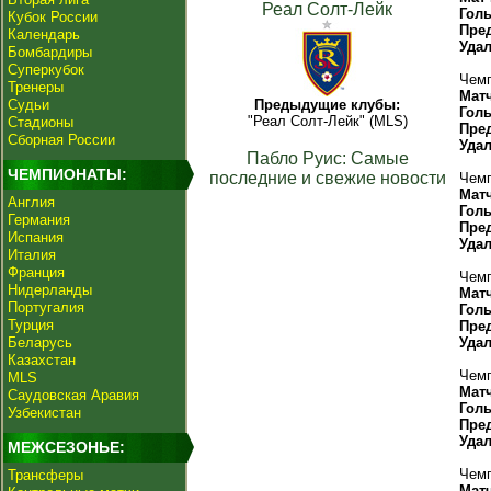
Реал Солт-Лейк
Гол
Кубок России
Пре
Календарь
Уда
Бомбардиры
Суперкубок
Чемп
Тренеры
Мат
Судьи
Предыдущие клубы:
Гол
"Реал Солт-Лейк" (MLS)
Стадионы
Пре
Сборная России
Уда
Пабло Руис: Самые
ЧЕМПИОНАТЫ:
последние и свежие новости
Чемп
Мат
Англия
Гол
Германия
Пре
Испания
Уда
Италия
Франция
Чемп
Нидерланды
Мат
Португалия
Гол
Турция
Пре
Беларусь
Уда
Казахстан
Чемп
MLS
Мат
Саудовская Аравия
Гол
Узбекистан
Пре
Уда
МЕЖСЕЗОНЬЕ:
Чемп
Трансферы
Мат