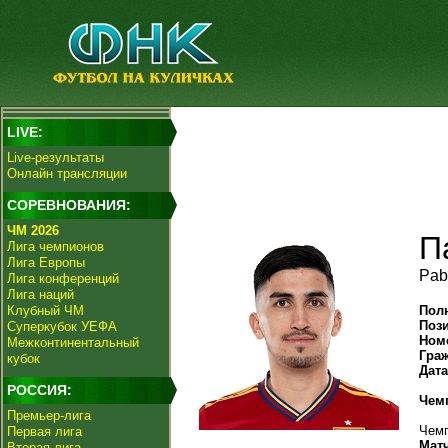
LIVE:
Live-результаты
Онлайн трансляции
СОРЕВНОВАНИЯ:
ЧМ 2026
П
Лига чемпионов
Лига Европы
Pab
Лига конференций
Лига наций
Клубный ЧМ
Пол
Поз
Суперкубок УЕФА
Ном
Межконтинентальный
Гра
кубок
Дат
РОССИЯ:
Чем
Премьер-лига
Чемп
Первая лига
Мат
Вторая лига