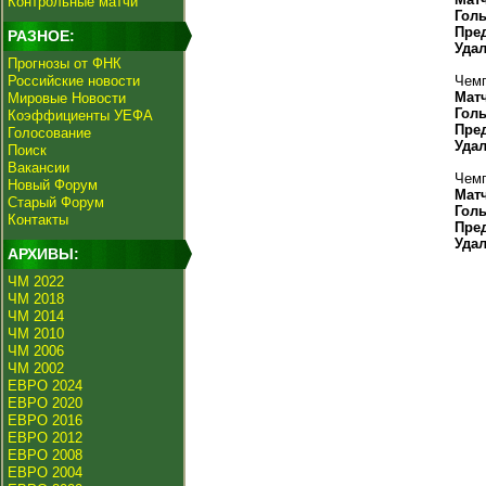
Контрольные матчи
Гол
Пре
РАЗНОЕ:
Уда
Прогнозы от ФНК
Российские новости
Чемп
Мат
Мировые Новости
Гол
Коэффициенты УЕФА
Пре
Голосование
Уда
Поиск
Вакансии
Чемп
Новый Форум
Мат
Старый Форум
Гол
Контакты
Пре
Уда
АРХИВЫ:
ЧМ 2022
ЧМ 2018
ЧМ 2014
ЧМ 2010
ЧМ 2006
ЧМ 2002
ЕВРО 2024
ЕВРО 2020
ЕВРО 2016
ЕВРО 2012
ЕВРО 2008
ЕВРО 2004