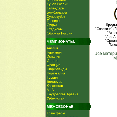
Кубок России
Календарь
Бомбардиры
Суперкубок
Тренеры
Судьи
Преды
"Спортинг" (
Стадионы
"Акро
Сборная России
"Лос-А
"Орлан
ЧЕМПИОНАТЫ:
"Спе
Англия
Германия
Все матери
Испания
М
Италия
Франция
Нидерланды
Португалия
Турция
Беларусь
Казахстан
MLS
Саудовская Аравия
Узбекистан
МЕЖСЕЗОНЬЕ:
Трансферы