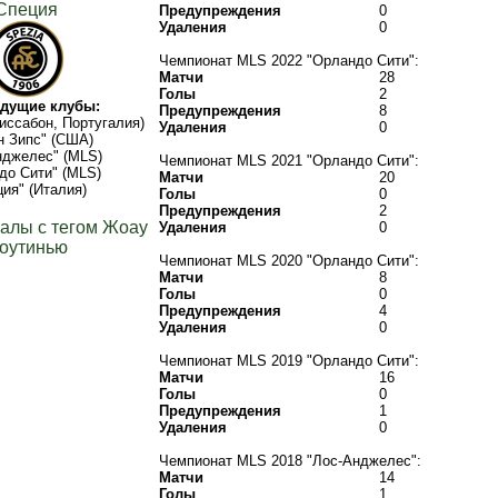
Специя
Предупреждения
0
Удаления
0
Чемпионат MLS 2022 "Орландо Сити":
Матчи
28
Голы
2
дущие клубы:
Предупреждения
8
Лиссабон, Португалия)
Удаления
0
н Зипс" (США)
нджелес" (MLS)
Чемпионат MLS 2021 "Орландо Сити":
до Сити" (MLS)
Матчи
20
ция" (Италия)
Голы
0
Предупреждения
2
алы с тегом Жоау
Удаления
0
оутинью
Чемпионат MLS 2020 "Орландо Сити":
Матчи
8
Голы
0
Предупреждения
4
Удаления
0
Чемпионат MLS 2019 "Орландо Сити":
Матчи
16
Голы
0
Предупреждения
1
Удаления
0
Чемпионат MLS 2018 "Лос-Анджелес":
Матчи
14
Голы
1