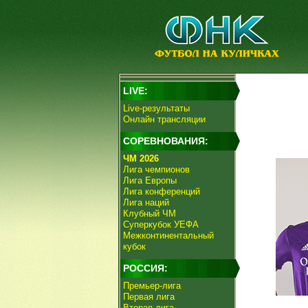
LIVE:
Live-результаты
Онлайн трансляции
СОРЕВНОВАНИЯ:
ЧМ 2026
Лига чемпионов
Лига Европы
Лига конференций
Лига наций
Клубный ЧМ
Суперкубок УЕФА
Межконтинентальный
кубок
РОССИЯ:
Премьер-лига
Первая лига
Вторая лига