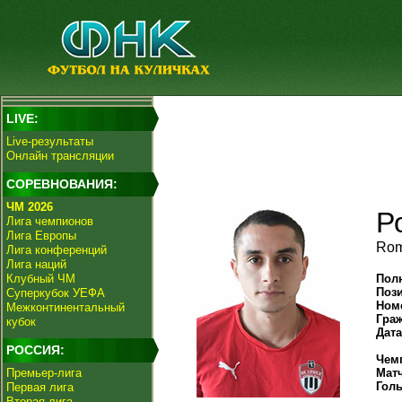
LIVE:
Live-результаты
Онлайн трансляции
СОРЕВНОВАНИЯ:
ЧМ 2026
Р
Лига чемпионов
Лига Европы
Rom
Лига конференций
Лига наций
Клубный ЧМ
Пол
Поз
Суперкубок УЕФА
Ном
Межконтинентальный
Гра
кубок
Дат
РОССИЯ:
Чем
Премьер-лига
Мат
Гол
Первая лига
Вторая лига