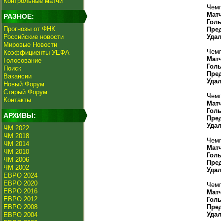
Контрольные матчи
Чемп
Мат
РАЗНОЕ:
Гол
Прогнозы от ФНК
Пре
Российские новости
Уда
Мировые Новости
Чемп
Коэффициенты УЕФА
Мат
Голосование
Гол
Поиск
Пре
Вакансии
Уда
Новый Форум
Старый Форум
Чемп
Контакты
Мат
Гол
АРХИВЫ:
Пре
Уда
ЧМ 2022
ЧМ 2018
Чемп
ЧМ 2014
Мат
ЧМ 2010
Гол
ЧМ 2006
Пре
ЧМ 2002
Уда
ЕВРО 2024
ЕВРО 2020
Чемп
ЕВРО 2016
Мат
ЕВРО 2012
Гол
ЕВРО 2008
Пре
Уда
ЕВРО 2004