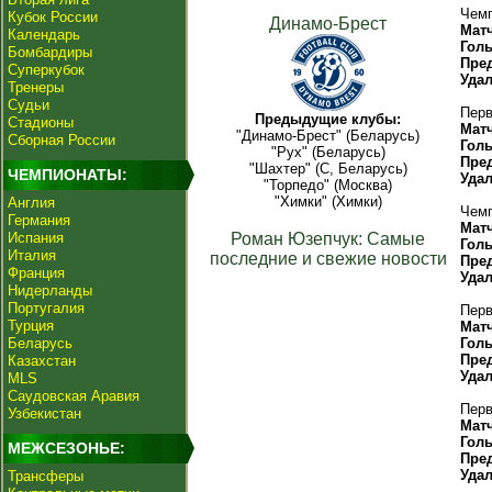
Чемп
Кубок России
Динамо-Брест
Мат
Календарь
Гол
Бомбардиры
Пре
Суперкубок
Уда
Тренеры
Судьи
Перв
Предыдущие клубы:
Стадионы
Мат
"Динамо-Брест" (Беларусь)
Сборная России
Гол
"Рух" (Беларусь)
Пре
"Шахтер" (С, Беларусь)
ЧЕМПИОНАТЫ:
Уда
"Торпедо" (Москва)
"Химки" (Химки)
Англия
Чемп
Германия
Мат
Испания
Роман Юзепчук: Самые
Гол
Италия
последние и свежие новости
Пре
Франция
Уда
Нидерланды
Португалия
Перв
Турция
Мат
Беларусь
Гол
Пре
Казахстан
Уда
MLS
Саудовская Аравия
Перв
Узбекистан
Мат
Гол
МЕЖСЕЗОНЬЕ:
Пре
Уда
Трансферы