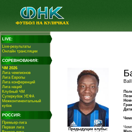
LIVE:
Live-результаты
Онлайн трансляции
СОРЕВНОВАНИЯ:
ЧМ 2026
Б
Лига чемпионов
Лига Европы
Bal
Лига конференций
Лига наций
Клубный ЧМ
Пол
Поз
Суперкубок УЕФА
Ном
Межконтинентальный
Гра
кубок
Дат
РОССИЯ:
Чем
Премьер-лига
Чемп
Первая лига
Предыдущие клубы:
Мат
Вторая лига