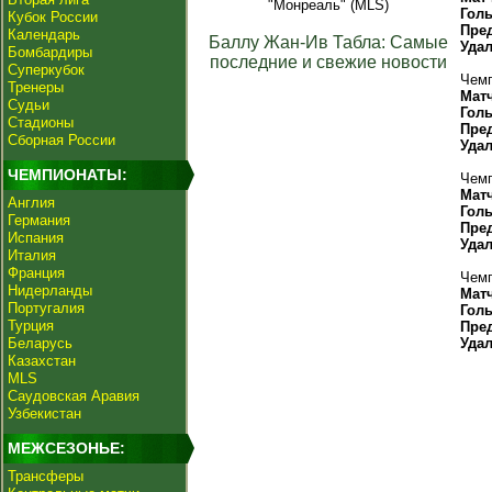
"Монреаль" (MLS)
Гол
Кубок России
Пре
Календарь
Баллу Жан-Ив Табла: Самые
Уда
Бомбардиры
последние и свежие новости
Суперкубок
Чемп
Тренеры
Мат
Судьи
Гол
Стадионы
Пре
Сборная России
Уда
ЧЕМПИОНАТЫ:
Чемп
Мат
Англия
Гол
Германия
Пре
Испания
Уда
Италия
Франция
Чемп
Нидерланды
Мат
Португалия
Гол
Турция
Пре
Беларусь
Уда
Казахстан
MLS
Саудовская Аравия
Узбекистан
МЕЖСЕЗОНЬЕ:
Трансферы