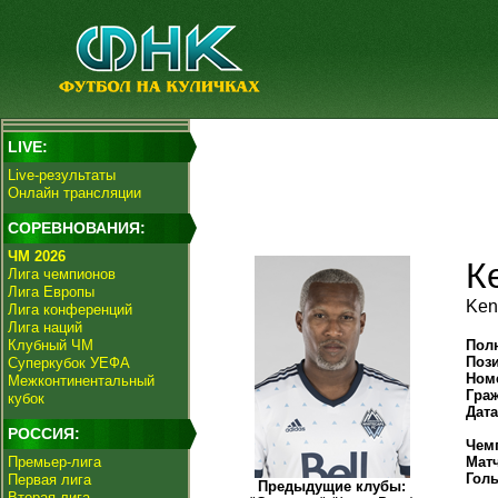
LIVE:
Live-результаты
Онлайн трансляции
СОРЕВНОВАНИЯ:
ЧМ 2026
К
Лига чемпионов
Лига Европы
Ken
Лига конференций
Лига наций
Клубный ЧМ
Пол
Поз
Суперкубок УЕФА
Ном
Межконтинентальный
Гра
кубок
Дат
РОССИЯ:
Чем
Премьер-лига
Мат
Гол
Первая лига
Предыдущие клубы:
Вторая лига