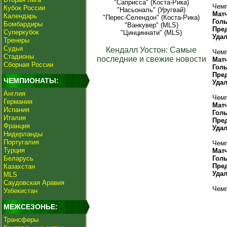
"Саприсса" (Коста-Рика)
Чемп
Кубок России
"Насьональ" (Уругвай)
Мат
Календарь
"Перес-Селендон" (Коста-Рика)
Гол
Бомбардиры
"Ванкувер" (MLS)
Пре
Суперкубок
"Цинциннати" (MLS)
Уда
Тренеры
Судьи
Кендалл Уостон: Самые
Чемп
Стадионы
последние и свежие новости
Мат
Сборная России
Гол
Пре
ЧЕМПИОНАТЫ:
Уда
Англия
Чемп
Германия
Мат
Испания
Гол
Италия
Пре
Франция
Уда
Нидерланды
Португалия
Чемп
Турция
Мат
Беларусь
Гол
Пре
Казахстан
Уда
MLS
Саудовская Аравия
Чемп
Узбекистан
МЕЖСЕЗОНЬЕ:
Трансферы