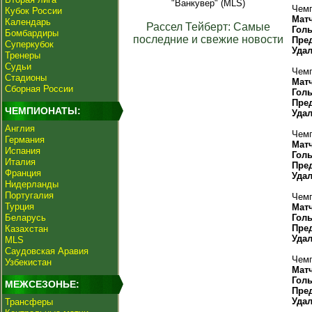
"Ванкувер" (MLS)
Чемп
Кубок России
Мат
Календарь
Рассел Тейберт: Самые
Гол
Бомбардиры
последние и свежие новости
Пре
Суперкубок
Уда
Тренеры
Судьи
Чемп
Стадионы
Мат
Сборная России
Гол
Пре
ЧЕМПИОНАТЫ:
Уда
Англия
Чемп
Германия
Мат
Испания
Гол
Италия
Пре
Франция
Уда
Нидерланды
Португалия
Чемп
Турция
Мат
Беларусь
Гол
Пре
Казахстан
Уда
MLS
Саудовская Аравия
Чемп
Узбекистан
Мат
Гол
МЕЖСЕЗОНЬЕ:
Пре
Уда
Трансферы