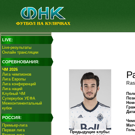
LIVE:
Live-результаты
Онлайн трансляции
СОРЕВНОВАНИЯ:
ЧМ 2026
Р
Лига чемпионов
Лига Европы
Ras
Лига конференций
Лига наций
Клубный ЧМ
Пол
Поз
Суперкубок УЕФА
Ном
Межконтинентальный
Гра
кубок
Дат
РОССИЯ:
Чем
Премьер-лига
Мат
Гол
Первая лига
Предыдущие клубы:
Вторая лига