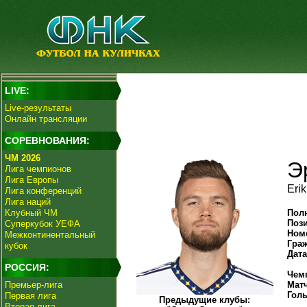
LIVE:
Live-результаты
Онлайн трансляции
СОРЕВНОВАНИЯ:
ЧМ 2026
Э
Лига чемпионов
Лига Европы
Eri
Лига конференций
Лига наций
Клубный ЧМ
Пол
Поз
Суперкубок УЕФА
Ном
Межконтинентальный
Гра
кубок
Дат
РОССИЯ:
Чем
Премьер-лига
Мат
Гол
Первая лига
Предыдущие клубы:
Вторая лига