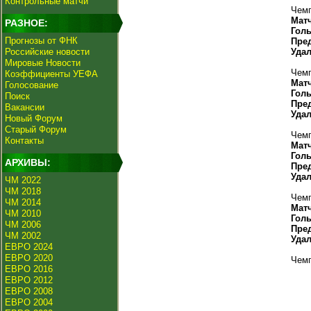
Контрольные матчи
Чемп
Мат
РАЗНОЕ:
Гол
Прогнозы от ФНК
Пре
Российские новости
Уда
Мировые Новости
Чемп
Коэффициенты УЕФА
Мат
Голосование
Гол
Поиск
Пре
Вакансии
Уда
Новый Форум
Старый Форум
Чемп
Контакты
Мат
Гол
АРХИВЫ:
Пре
Уда
ЧМ 2022
ЧМ 2018
Чемп
ЧМ 2014
Мат
ЧМ 2010
Гол
ЧМ 2006
Пре
ЧМ 2002
Уда
ЕВРО 2024
ЕВРО 2020
Чемп
ЕВРО 2016
ЕВРО 2012
ЕВРО 2008
ЕВРО 2004