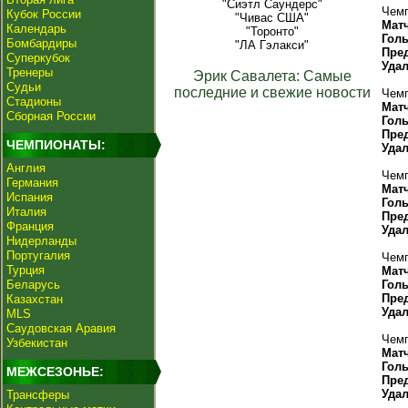
"Сиэтл Саундерс"
Чемп
Кубок России
"Чивас США"
Мат
Календарь
"Торонто"
Гол
Бомбардиры
"ЛА Гэлакси"
Пре
Суперкубок
Уда
Тренеры
Эрик Савалета: Самые
Судьи
последние и свежие новости
Чемп
Стадионы
Мат
Сборная России
Гол
Пре
ЧЕМПИОНАТЫ:
Уда
Англия
Чемп
Германия
Мат
Испания
Гол
Италия
Пре
Франция
Уда
Нидерланды
Португалия
Чемп
Турция
Мат
Беларусь
Гол
Пре
Казахстан
Уда
MLS
Саудовская Аравия
Чемп
Узбекистан
Мат
Гол
МЕЖСЕЗОНЬЕ:
Пре
Уда
Трансферы