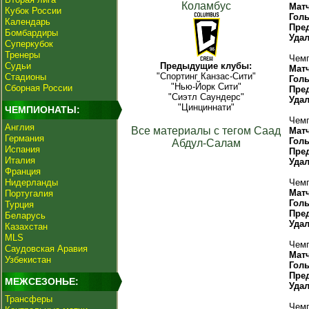
Коламбус
Мат
Кубок России
Гол
Календарь
Пре
Бомбардиры
Уда
Суперкубок
Тренеры
Чемп
Судьи
Предыдущие клубы:
Мат
"Спортинг Канзас-Сити"
Стадионы
Гол
"Нью-Йорк Сити"
Сборная России
Пре
"Сиэтл Саундерс"
Уда
"Цинциннати"
ЧЕМПИОНАТЫ:
Чемп
Англия
Все материалы с тегом Саад
Мат
Германия
Гол
Абдул-Салам
Испания
Пре
Италия
Уда
Франция
Нидерланды
Чемп
Мат
Португалия
Гол
Турция
Пре
Беларусь
Уда
Казахстан
MLS
Чемп
Саудовская Аравия
Мат
Узбекистан
Гол
Пре
МЕЖСЕЗОНЬЕ:
Уда
Трансферы
Чемп