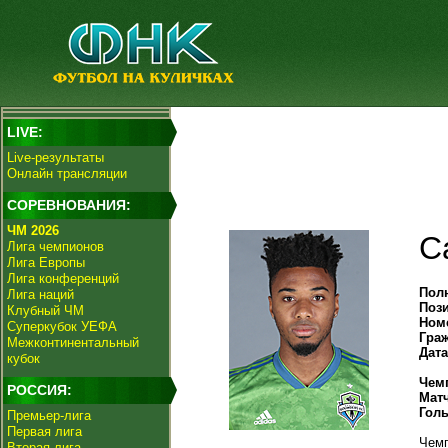
LIVE:
Live-результаты
Онлайн трансляции
СОРЕВНОВАНИЯ:
ЧМ 2026
С
Лига чемпионов
Лига Европы
Лига конференций
Пол
Лига наций
Поз
Клубный ЧМ
Ном
Суперкубок УЕФА
Гра
Межконтинентальный
Дат
кубок
Чем
РОССИЯ:
Мат
Гол
Премьер-лига
Первая лига
Чемп
Вторая лига