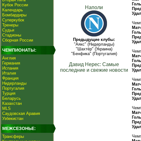
Гол
Кубок России
Наполи
Пре
Календарь
Уда
Бомбардиры
Суперкубок
Чемп
Тренеры
Мат
Судьи
Гол
Стадионы
Пре
Предыдущие клубы:
Сборная России
Уда
"Аякс" (Нидерланды)
"Шахтёр" (Украина)
ЧЕМПИОНАТЫ:
Чемп
"Бенфика" (Португалия)
Мат
Англия
Гол
Германия
Давид Нерес: Самые
Пре
Испания
последние и свежие новости
Уда
Италия
Франция
Чемп
Нидерланды
Мат
Португалия
Гол
Турция
Пре
Беларусь
Уда
Казахстан
Чемп
MLS
Мат
Саудовская Аравия
Гол
Узбекистан
Пре
Уда
МЕЖСЕЗОНЬЕ:
Чемп
Трансферы
Мат