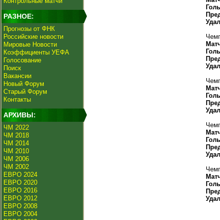
Контрольные матчи
Гол
Пре
РАЗНОЕ:
Уда
Прогнозы от ФНК
Российские новости
Чемп
Мат
Мировые Новости
Гол
Коэффициенты УЕФА
Пре
Голосование
Уда
Поиск
Вакансии
Чемп
Новый Форум
Мат
Старый Форум
Гол
Контакты
Пре
Уда
АРХИВЫ:
Чемп
ЧМ 2022
Мат
ЧМ 2018
Гол
ЧМ 2014
Пре
ЧМ 2010
Уда
ЧМ 2006
ЧМ 2002
Чемп
ЕВРО 2024
Мат
ЕВРО 2020
Гол
ЕВРО 2016
Пре
ЕВРО 2012
Уда
ЕВРО 2008
ЕВРО 2004