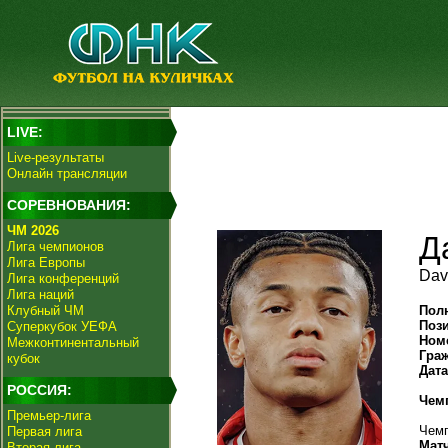
LIVE:
Live-результаты
Онлайн трансляции
СОРЕВНОВАНИЯ:
ЧМ 2026
Д
Лига чемпионов
Лига Европы
Dav
Лига конференций
Лига наций
Клубный ЧМ
Пол
Поз
Суперкубок УЕФА
Ном
Межконтинентальный
Гра
кубок
Дат
РОССИЯ:
Чем
Премьер-лига
Чемп
Первая лига
Мат
Вторая лига