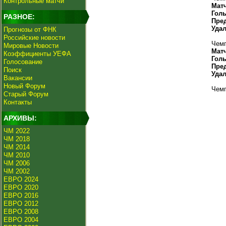
Контрольные матчи
Мат
Гол
РАЗНОЕ:
Пре
Уда
Прогнозы от ФНК
Российские новости
Чемп
Мировые Новости
Мат
Коэффициенты УЕФА
Гол
Голосование
Пре
Поиск
Уда
Вакансии
Новый Форум
Чемп
Старый Форум
Контакты
АРХИВЫ:
ЧМ 2022
ЧМ 2018
ЧМ 2014
ЧМ 2010
ЧМ 2006
ЧМ 2002
ЕВРО 2024
ЕВРО 2020
ЕВРО 2016
ЕВРО 2012
ЕВРО 2008
ЕВРО 2004