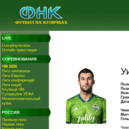
LIVE:
Live-результаты
Онлайн трансляции
СОРЕВНОВАНИЯ:
ЧМ 2026
У
Лига чемпионов
Лига Европы
Лига конференций
Пол
Лига наций
Поз
Клубный ЧМ
Ном
Суперкубок УЕФА
Гра
Межконтинентальный
Дат
кубок
Чем
РОССИЯ:
Мат
Гол
Премьер-лига
Первая лига
Чемп
Вторая лига