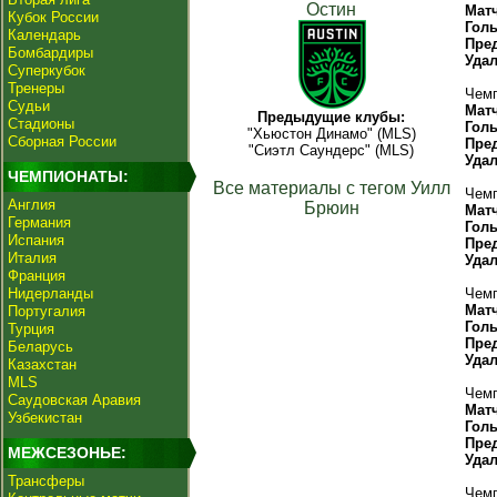
Остин
Мат
Кубок России
Гол
Календарь
Пре
Бомбардиры
Уда
Суперкубок
Тренеры
Чемп
Судьи
Мат
Предыдущие клубы:
Стадионы
Гол
"Хьюстон Динамо" (MLS)
Сборная России
Пре
"Сиэтл Саундерс" (MLS)
Уда
ЧЕМПИОНАТЫ:
Все материалы с тегом Уилл
Чемп
Англия
Брюин
Мат
Германия
Гол
Испания
Пре
Италия
Уда
Франция
Нидерланды
Чемп
Мат
Португалия
Гол
Турция
Пре
Беларусь
Уда
Казахстан
MLS
Чемп
Саудовская Аравия
Мат
Узбекистан
Гол
Пре
МЕЖСЕЗОНЬЕ:
Уда
Трансферы
Чемп