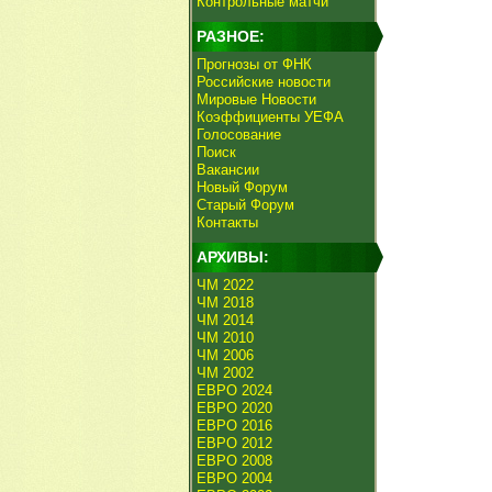
Контрольные матчи
РАЗНОЕ:
Прогнозы от ФНК
Российские новости
Мировые Новости
Коэффициенты УЕФА
Голосование
Поиск
Вакансии
Новый Форум
Старый Форум
Контакты
АРХИВЫ:
ЧМ 2022
ЧМ 2018
ЧМ 2014
ЧМ 2010
ЧМ 2006
ЧМ 2002
ЕВРО 2024
ЕВРО 2020
ЕВРО 2016
ЕВРО 2012
ЕВРО 2008
ЕВРО 2004