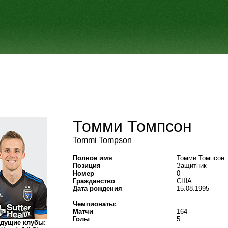
Томми Томпсон
Tommi Tompson
Полное имя
Томми Томпсон
Позиция
Защитник
Номер
0
Гражданство
США
Дата рождения
15.08.1995
Чемпионаты:
Матчи
164
Голы
5
дущие клубы: