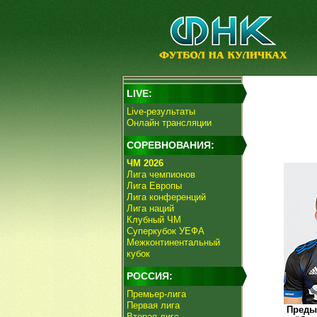
LIVE:
Live-результаты
Онлайн трансляции
СОРЕВНОВАНИЯ:
ЧМ 2026
Лига чемпионов
Лига Европы
Лига конференций
Лига наций
Клубный ЧМ
Суперкубок УЕФА
Межконтинентальный
кубок
РОССИЯ:
Премьер-лига
Первая лига
Преды
Вторая лига