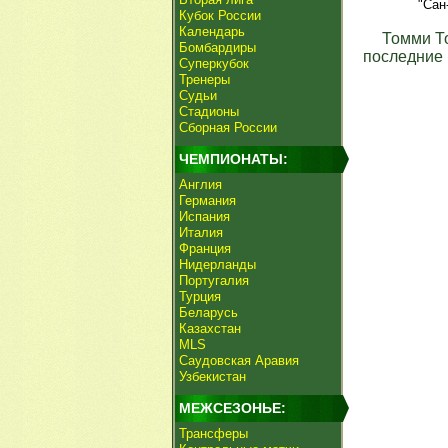
"Сан
Кубок России
Календарь
Томми Т
Бомбардиры
последние 
Суперкубок
Тренеры
Судьи
Стадионы
Сборная России
ЧЕМПИОНАТЫ:
Англия
Германия
Испания
Италия
Франция
Нидерланды
Португалия
Турция
Беларусь
Казахстан
MLS
Саудовская Аравия
Узбекистан
МЕЖСЕЗОНЬЕ:
Трансферы