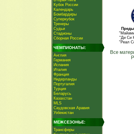
Кубок России
Календарь
Бомбардиры
Суперкубок
Тренеры
Судьи
Преды
"Майам
Стадионы
"Ди Си 
Сборная России
"Реал С
ЧЕМПИОНАТЫ:
Все матер
Англия
Р
Германия
Испания
Италия
Франция
Нидерланды
Португалия
Турция
Беларусь
Казахстан
MLS
Саудовская Аравия
Узбекистан
МЕЖСЕЗОНЬЕ:
Трансферы