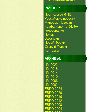
Контрольные матчи
РАЗНОЕ:
Прогнозы от ФНК
Российские новости
Мировые Новости
Коэффициенты УЕФА
Голосование
Поиск
Вакансии
Новый Форум
Старый Форум
Контакты
АРХИВЫ:
ЧМ 2022
ЧМ 2018
ЧМ 2014
ЧМ 2010
ЧМ 2006
ЧМ 2002
ЕВРО 2024
ЕВРО 2020
ЕВРО 2016
ЕВРО 2012
ЕВРО 2008
ЕВРО 2004