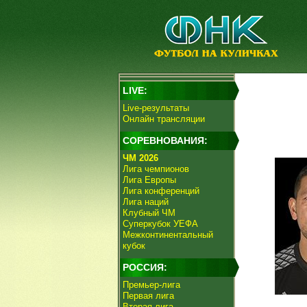
LIVE:
Live-результаты
Онлайн трансляции
СОРЕВНОВАНИЯ:
ЧМ 2026
Лига чемпионов
Лига Европы
Лига конференций
Лига наций
Клубный ЧМ
Суперкубок УЕФА
Межконтинентальный
кубок
РОССИЯ:
Премьер-лига
Первая лига
Вторая лига