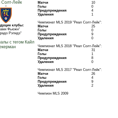
 Солт-Лейк
Матчи
10
Голы
0
Предупреждения
4
Удаления
1
Чемпионат MLS 2019 "Реал Солт-Лейк":
дущие клубы:
Матчи
25
йами Фьюжн"
Голы
0
радо Рэпидз"
Предупреждения
9
Удаления
0
алы с тегом Кайл
Чемпионат MLS 2018 "Реал Солт-Лейк":
екерман
Матчи
31
Голы
1
Предупреждения
8
Удаления
0
Чемпионат MLS 2017 "Реал Солт-Лейк":
Матчи
26
Голы
4
Предупреждения
9
Удаления
2
Чемпион MLS 2009