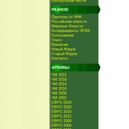
Контрольные матчи
РАЗНОЕ:
Прогнозы от ФНК
Российские новости
Мировые Новости
Коэффициенты УЕФА
Голосование
Поиск
Вакансии
Новый Форум
Старый Форум
Контакты
АРХИВЫ:
ЧМ 2022
ЧМ 2018
ЧМ 2014
ЧМ 2010
ЧМ 2006
ЧМ 2002
ЕВРО 2024
ЕВРО 2020
ЕВРО 2016
ЕВРО 2012
ЕВРО 2008
ЕВРО 2004