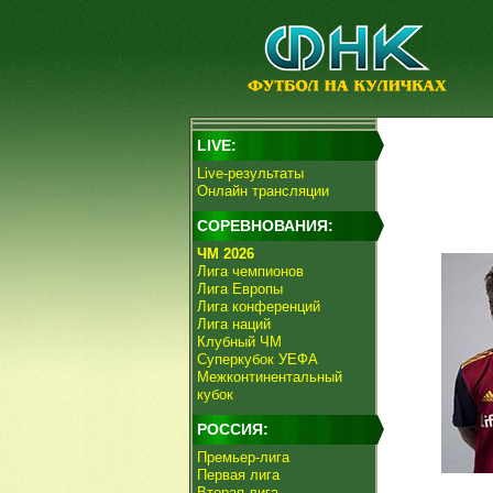
LIVE:
Live-результаты
Онлайн трансляции
СОРЕВНОВАНИЯ:
ЧМ 2026
Лига чемпионов
Лига Европы
Лига конференций
Лига наций
Клубный ЧМ
Суперкубок УЕФА
Межконтинентальный
кубок
РОССИЯ:
Премьер-лига
Первая лига
Вторая лига