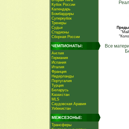
Реал
Кубок России
Календарь
Бомбардиры
Суперкубок
Тренеры
Судьи
Преды
"Ма
Стадионы
"Коло
Сборная России
ЧЕМПИОНАТЫ:
Все матери
Б
Англия
Германия
Испания
Италия
Франция
Нидерланды
Португалия
Турция
Беларусь
Казахстан
MLS
Саудовская Аравия
Узбекистан
МЕЖСЕЗОНЬЕ:
Трансферы